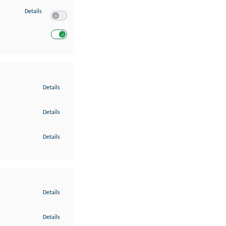
zu Entwicklung und Verbesserung der Angebote
Details
Switch zum Einwilligen bzw. Ablehnen des Dienstes Entwickl
Switch zum Einwilligen bzw. Ablehnen des Dienstes Entwicklu
zu Gewährleistung der Sicherheit, Verhinderung und Aufdeckung v
Details
zu Bereitstellung und Anzeige von Werbung und Inhalten
Details
zu Ihre Entscheidungen zum Datenschutz speichern und übermittel
Details
zu Abgleichung und Kombination von Daten aus unterschiedlichen 
Details
zu Verknüpfung verschiedener Endgeräte
Details