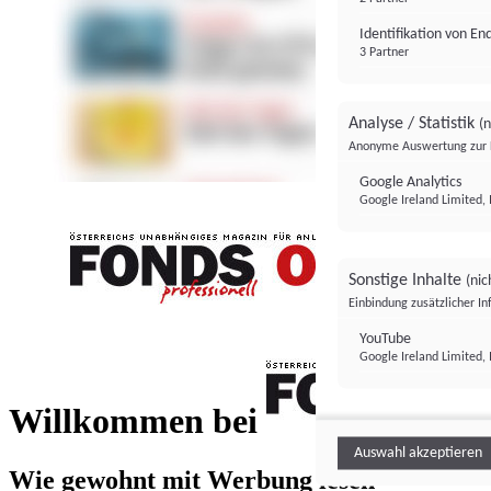
Identifikation von E
3 Partner
Analyse / Statistik
(n
Anonyme Auswertung zur 
Google Analytics
Google Ireland Limited, 
Sonstige Inhalte
(nic
Einbindung zusätzlicher I
FONDS professionell
YouTube
Google Ireland Limited, 
FONDS profess
Willkommen bei
Auswahl akzeptieren
Wie gewohnt mit Werbung lesen