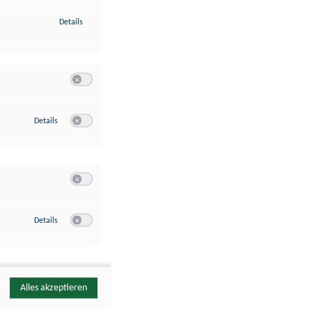
zu Identifikation von Endgeräten anhand automatisch übermittelte
Details
Switch zum Einwilligen bzw. Ablehnen der Kategorie Analyse / 
zu Google Analytics
Details
Switch zum Einwilligen bzw. Ablehnen des Dienstes Google Ana
Switch zum Einwilligen bzw. Ablehnen der Kategorie Sonstige 
zu YouTube
Details
Switch zum Einwilligen bzw. Ablehnen des Dienstes YouTube
Alles akzeptieren