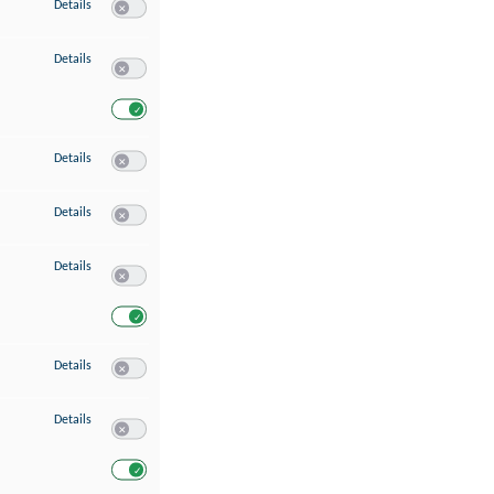
zu Speichern von oder Zugriff auf Informationen auf einem Endgerät
Details
Switch zum Einwilligen bzw. Ablehnen des Dienstes Speichern 
zu Verwendung reduzierter Daten zur Auswahl von Werbeanzeigen
Details
Switch zum Einwilligen bzw. Ablehnen des Dienstes Verwend
Switch zum Einwilligen bzw. Ablehnen des Dienstes Verwendu
zu Erstellung von Profilen für personalisierte Werbung
Details
Switch zum Einwilligen bzw. Ablehnen des Dienstes Erstellung 
zu Verwendung von Profilen zur Auswahl personalisierter Werbung
Details
Switch zum Einwilligen bzw. Ablehnen des Dienstes Verwendun
zu Messung der Werbeleistung
Details
Switch zum Einwilligen bzw. Ablehnen des Dienstes Messung 
Switch zum Einwilligen bzw. Ablehnen des Dienstes Messung d
zu Messung der Performance von Inhalten
Details
Switch zum Einwilligen bzw. Ablehnen des Dienstes Messung 
zu Analyse von Zielgruppen durch Statistiken oder Kombinationen von Dat
Details
Switch zum Einwilligen bzw. Ablehnen des Dienstes Analyse v
Switch zum Einwilligen bzw. Ablehnen des Dienstes Analyse v