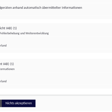
ndgeräten anhand automatisch übermittelter Informationen
icht IAB)
(1)
Fehlerbehebung und Weiterentwicklung
Irland
Impressum
Datenschutzerklärung
Datenschutzeinstellungen
ht IAB)
(1)
nformationen
Irland
ionell
Nichts akzeptieren