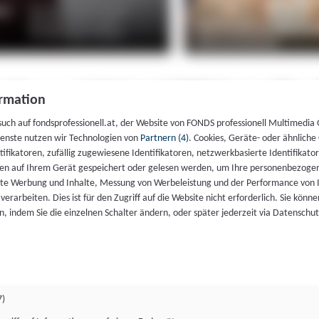
rmation
such auf fondsprofessionell.at, der Website von FONDS professionell Multimedia
ienste nutzen wir Technologien von
Partnern (4)
. Cookies, Geräte- oder ähnliche
entifikatoren, zufällig zugewiesene Identifikatoren, netzwerkbasierte Identifik
en auf Ihrem Gerät gespeichert oder gelesen werden, um Ihre personenbezogen
rte Werbung und Inhalte, Messung von Werbeleistung und der Performance von 
erarbeiten. Dies ist für den Zugriff auf die Website nicht erforderlich. Sie können
, indem Sie die einzelnen Schalter ändern, oder später jederzeit via Datenschu
7)