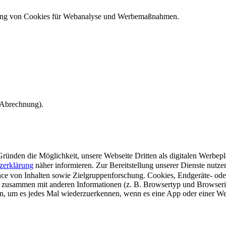
ndung von Cookies für Webanalyse und Werbemaßnahmen.
e Abrechnung).
ünden die Möglichkeit, unsere Webseite Dritten als digitalen Werbeplat
zerklärung
näher informieren.
Zur Bereitstellung unserer Dienste nutz
e von Inhalten sowie Zielgruppenforschung. Cookies, Endgeräte- ode
 zusammen mit anderen Informationen (z. B. Browsertyp und Browserin
n, um es jedes Mal wiederzuerkennen, wenn es eine App oder einer Webs