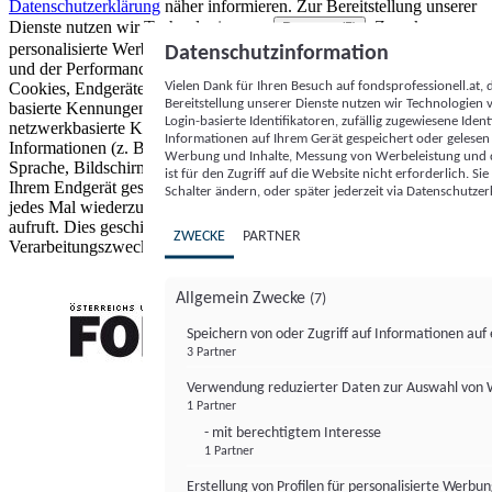
Datenschutzerklärung
näher informieren.
Zur Bereitstellung unserer
Dienste nutzen wir Technologien von
. Zwecke:
Partnern (5)
personalisierte Werbung und Inhalte, Messung von Werbeleistung
Datenschutzinformation
und der Performance von Inhalten sowie Zielgruppenforschung.
Vielen Dank für Ihren Besuch auf fondsprofessionell.at
Cookies, Endgeräte- oder ähnliche Online-Kennungen (z. B. login-
Bereitstellung unserer Dienste nutzen wir Technologien
basierte Kennungen, zufällig generierte Kennungen,
Login-basierte Identifikatoren, zufällig zugewiesene Id
netzwerkbasierte Kennungen) können zusammen mit anderen
Informationen auf Ihrem Gerät gespeichert oder gelese
Informationen (z. B. Browsertyp und Browserinformationen,
Werbung und Inhalte, Messung von Werbeleistung und d
Sprache, Bildschirmgröße, unterstützte Technologien usw.) auf
ist für den Zugriff auf die Website nicht erforderlich. S
Ihrem Endgerät gespeichert oder von dort ausgelesen werden, um es
Schalter ändern, oder später jederzeit via Datenschutzer
jedes Mal wiederzuerkennen, wenn es eine App oder einer Webseite
aufruft. Dies geschieht für einen oder mehrere der hier aufgeführten
ZWECKE
PARTNER
Verarbeitungszwecke.
Allgemein Zwecke
(7)
Speichern von oder Zugriff auf Informationen au
3 Partner
FONDS professionell
Verwendung reduzierter Daten zur Auswahl von
1 Partner
- mit berechtigtem Interesse
1 Partner
Erstellung von Profilen für personalisierte Werbu