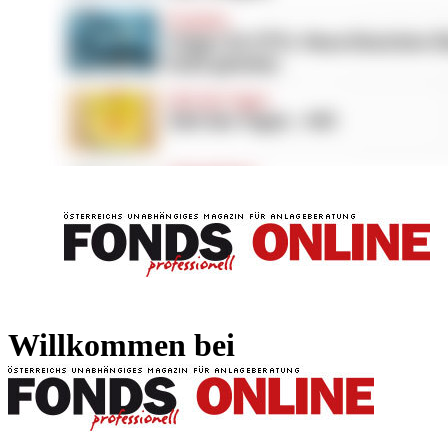
FONDS professionell
FONDS professi
Willkommen bei