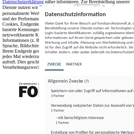
Datenschutzerklärung
näher informieren.
Zur Bereitstellung unserer
Dienste nutzen wir Technologien von
. Zwecke:
Partnern (5)
personalisierte Werbung und Inhalte, Messung von Werbeleistung
Datenschutzinformation
und der Performance von Inhalten sowie Zielgruppenforschung.
Vielen Dank für Ihren Besuch auf fondsprofessionell.at
Cookies, Endgeräte- oder ähnliche Online-Kennungen (z. B. login-
Bereitstellung unserer Dienste nutzen wir Technologien
basierte Kennungen, zufällig generierte Kennungen,
Login-basierte Identifikatoren, zufällig zugewiesene Id
netzwerkbasierte Kennungen) können zusammen mit anderen
Informationen auf Ihrem Gerät gespeichert oder gelese
Informationen (z. B. Browsertyp und Browserinformationen,
Werbung und Inhalte, Messung von Werbeleistung und d
Sprache, Bildschirmgröße, unterstützte Technologien usw.) auf
ist für den Zugriff auf die Website nicht erforderlich. S
Ihrem Endgerät gespeichert oder von dort ausgelesen werden, um es
Schalter ändern, oder später jederzeit via Datenschutzer
jedes Mal wiederzuerkennen, wenn es eine App oder einer Webseite
aufruft. Dies geschieht für einen oder mehrere der hier aufgeführten
ZWECKE
PARTNER
Verarbeitungszwecke.
Allgemein Zwecke
(7)
Speichern von oder Zugriff auf Informationen au
3 Partner
FONDS professionell
Verwendung reduzierter Daten zur Auswahl von
1 Partner
- mit berechtigtem Interesse
1 Partner
Erstellung von Profilen für personalisierte Werbu