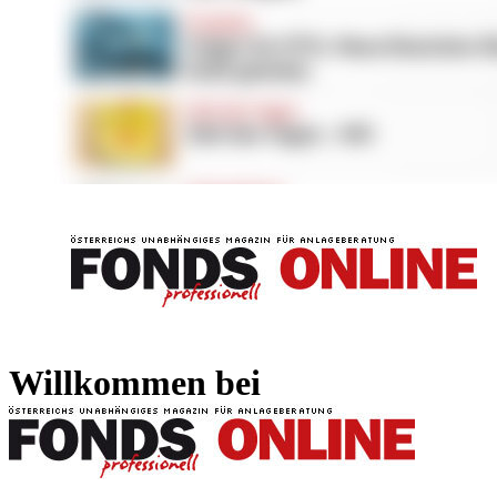
FONDS professionell
FONDS professi
Willkommen bei