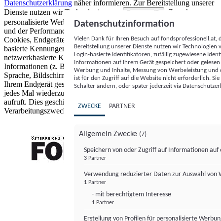
Datenschutzerklärung
näher informieren.
Zur Bereitstellung unserer
Dienste nutzen wir Technologien von
. Zwecke:
Partnern (5)
personalisierte Werbung und Inhalte, Messung von Werbeleistung
Datenschutzinformation
und der Performance von Inhalten sowie Zielgruppenforschung.
Vielen Dank für Ihren Besuch auf fondsprofessionell.at
Cookies, Endgeräte- oder ähnliche Online-Kennungen (z. B. login-
Bereitstellung unserer Dienste nutzen wir Technologien
basierte Kennungen, zufällig generierte Kennungen,
Login-basierte Identifikatoren, zufällig zugewiesene Id
netzwerkbasierte Kennungen) können zusammen mit anderen
Informationen auf Ihrem Gerät gespeichert oder gelese
Informationen (z. B. Browsertyp und Browserinformationen,
Werbung und Inhalte, Messung von Werbeleistung und d
Sprache, Bildschirmgröße, unterstützte Technologien usw.) auf
ist für den Zugriff auf die Website nicht erforderlich. S
Ihrem Endgerät gespeichert oder von dort ausgelesen werden, um es
Schalter ändern, oder später jederzeit via Datenschutzer
jedes Mal wiederzuerkennen, wenn es eine App oder einer Webseite
aufruft. Dies geschieht für einen oder mehrere der hier aufgeführten
ZWECKE
PARTNER
Verarbeitungszwecke.
Allgemein Zwecke
(7)
Speichern von oder Zugriff auf Informationen au
3 Partner
FONDS professionell
Verwendung reduzierter Daten zur Auswahl von
1 Partner
- mit berechtigtem Interesse
1 Partner
Erstellung von Profilen für personalisierte Werbu