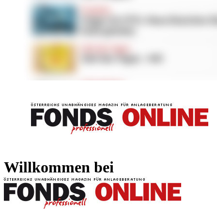
FONDS professionell
FONDS professi
Willkommen bei