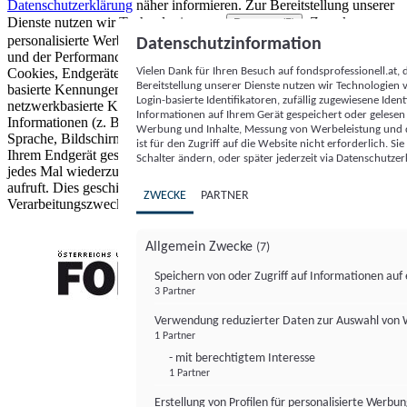
Datenschutzerklärung
näher informieren.
Zur Bereitstellung unserer
Dienste nutzen wir Technologien von
. Zwecke:
Partnern (5)
personalisierte Werbung und Inhalte, Messung von Werbeleistung
Datenschutzinformation
und der Performance von Inhalten sowie Zielgruppenforschung.
Vielen Dank für Ihren Besuch auf fondsprofessionell.at
Cookies, Endgeräte- oder ähnliche Online-Kennungen (z. B. login-
Bereitstellung unserer Dienste nutzen wir Technologien
basierte Kennungen, zufällig generierte Kennungen,
Login-basierte Identifikatoren, zufällig zugewiesene Id
netzwerkbasierte Kennungen) können zusammen mit anderen
Informationen auf Ihrem Gerät gespeichert oder gelese
Informationen (z. B. Browsertyp und Browserinformationen,
Werbung und Inhalte, Messung von Werbeleistung und d
Sprache, Bildschirmgröße, unterstützte Technologien usw.) auf
ist für den Zugriff auf die Website nicht erforderlich. S
Ihrem Endgerät gespeichert oder von dort ausgelesen werden, um es
Schalter ändern, oder später jederzeit via Datenschutzer
jedes Mal wiederzuerkennen, wenn es eine App oder einer Webseite
aufruft. Dies geschieht für einen oder mehrere der hier aufgeführten
ZWECKE
PARTNER
Verarbeitungszwecke.
Allgemein Zwecke
(7)
Speichern von oder Zugriff auf Informationen au
3 Partner
FONDS professionell
Verwendung reduzierter Daten zur Auswahl von
1 Partner
- mit berechtigtem Interesse
1 Partner
Erstellung von Profilen für personalisierte Werbu