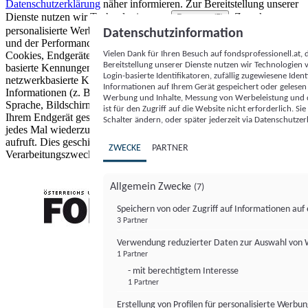
Datenschutzerklärung
näher informieren.
Zur Bereitstellung unserer
Dienste nutzen wir Technologien von
. Zwecke:
Partnern (5)
personalisierte Werbung und Inhalte, Messung von Werbeleistung
Datenschutzinformation
und der Performance von Inhalten sowie Zielgruppenforschung.
Vielen Dank für Ihren Besuch auf fondsprofessionell.at
Cookies, Endgeräte- oder ähnliche Online-Kennungen (z. B. login-
Bereitstellung unserer Dienste nutzen wir Technologien
basierte Kennungen, zufällig generierte Kennungen,
Login-basierte Identifikatoren, zufällig zugewiesene Id
netzwerkbasierte Kennungen) können zusammen mit anderen
Informationen auf Ihrem Gerät gespeichert oder gelese
Informationen (z. B. Browsertyp und Browserinformationen,
Werbung und Inhalte, Messung von Werbeleistung und d
Sprache, Bildschirmgröße, unterstützte Technologien usw.) auf
ist für den Zugriff auf die Website nicht erforderlich. S
Ihrem Endgerät gespeichert oder von dort ausgelesen werden, um es
Schalter ändern, oder später jederzeit via Datenschutzer
jedes Mal wiederzuerkennen, wenn es eine App oder einer Webseite
aufruft. Dies geschieht für einen oder mehrere der hier aufgeführten
ZWECKE
PARTNER
Verarbeitungszwecke.
Allgemein Zwecke
(7)
Speichern von oder Zugriff auf Informationen au
3 Partner
FONDS professionell
Verwendung reduzierter Daten zur Auswahl von
1 Partner
- mit berechtigtem Interesse
1 Partner
Erstellung von Profilen für personalisierte Werbu