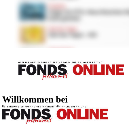
FONDS professionell
FONDS professi
Willkommen bei