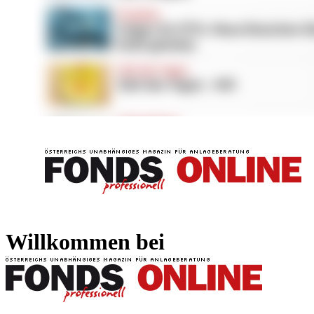
FONDS professionell
FONDS professi
Willkommen bei