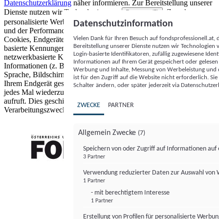
Datenschutzerklärung
näher informieren.
Zur Bereitstellung unserer
Dienste nutzen wir Technologien von
. Zwecke:
Partnern (5)
personalisierte Werbung und Inhalte, Messung von Werbeleistung
Datenschutzinformation
und der Performance von Inhalten sowie Zielgruppenforschung.
Vielen Dank für Ihren Besuch auf fondsprofessionell.at
Cookies, Endgeräte- oder ähnliche Online-Kennungen (z. B. login-
Bereitstellung unserer Dienste nutzen wir Technologien
basierte Kennungen, zufällig generierte Kennungen,
Login-basierte Identifikatoren, zufällig zugewiesene Id
netzwerkbasierte Kennungen) können zusammen mit anderen
Informationen auf Ihrem Gerät gespeichert oder gelese
Informationen (z. B. Browsertyp und Browserinformationen,
Werbung und Inhalte, Messung von Werbeleistung und d
Sprache, Bildschirmgröße, unterstützte Technologien usw.) auf
ist für den Zugriff auf die Website nicht erforderlich. S
Ihrem Endgerät gespeichert oder von dort ausgelesen werden, um es
Schalter ändern, oder später jederzeit via Datenschutzer
jedes Mal wiederzuerkennen, wenn es eine App oder einer Webseite
aufruft. Dies geschieht für einen oder mehrere der hier aufgeführten
ZWECKE
PARTNER
Verarbeitungszwecke.
Allgemein Zwecke
(7)
Speichern von oder Zugriff auf Informationen au
3 Partner
FONDS professionell
Verwendung reduzierter Daten zur Auswahl von
1 Partner
- mit berechtigtem Interesse
1 Partner
Erstellung von Profilen für personalisierte Werbu