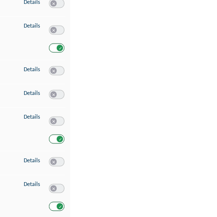
zu Speichern von oder Zugriff auf Informationen auf einem Endgerät
Details
Switch zum Einwilligen bzw. Ablehnen des Dienstes Speichern 
zu Verwendung reduzierter Daten zur Auswahl von Werbeanzeigen
Details
Switch zum Einwilligen bzw. Ablehnen des Dienstes Verwend
Switch zum Einwilligen bzw. Ablehnen des Dienstes Verwendu
zu Erstellung von Profilen für personalisierte Werbung
Details
Switch zum Einwilligen bzw. Ablehnen des Dienstes Erstellung 
zu Verwendung von Profilen zur Auswahl personalisierter Werbung
Details
Switch zum Einwilligen bzw. Ablehnen des Dienstes Verwendun
zu Messung der Werbeleistung
Details
Switch zum Einwilligen bzw. Ablehnen des Dienstes Messung 
Switch zum Einwilligen bzw. Ablehnen des Dienstes Messung d
zu Messung der Performance von Inhalten
Details
Switch zum Einwilligen bzw. Ablehnen des Dienstes Messung 
zu Analyse von Zielgruppen durch Statistiken oder Kombinationen von Dat
Details
Switch zum Einwilligen bzw. Ablehnen des Dienstes Analyse v
Switch zum Einwilligen bzw. Ablehnen des Dienstes Analyse v