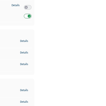
zu Entwicklung und Verbesserung der Angebote
Details
Switch zum Einwilligen bzw. Ablehnen des Dienstes Entwickl
Switch zum Einwilligen bzw. Ablehnen des Dienstes Entwicklu
zu Gewährleistung der Sicherheit, Verhinderung und Aufdeckung v
Details
zu Bereitstellung und Anzeige von Werbung und Inhalten
Details
zu Ihre Entscheidungen zum Datenschutz speichern und übermittel
Details
zu Abgleichung und Kombination von Daten aus unterschiedlichen 
Details
zu Verknüpfung verschiedener Endgeräte
Details