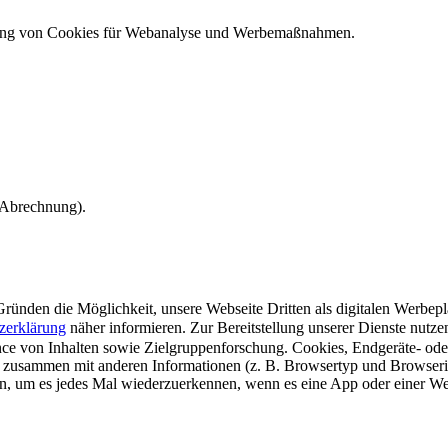
ndung von Cookies für Webanalyse und Werbemaßnahmen.
e Abrechnung).
ünden die Möglichkeit, unsere Webseite Dritten als digitalen Werbeplat
zerklärung
näher informieren.
Zur Bereitstellung unserer Dienste nutz
e von Inhalten sowie Zielgruppenforschung. Cookies, Endgeräte- ode
 zusammen mit anderen Informationen (z. B. Browsertyp und Browserin
n, um es jedes Mal wiederzuerkennen, wenn es eine App oder einer Webs