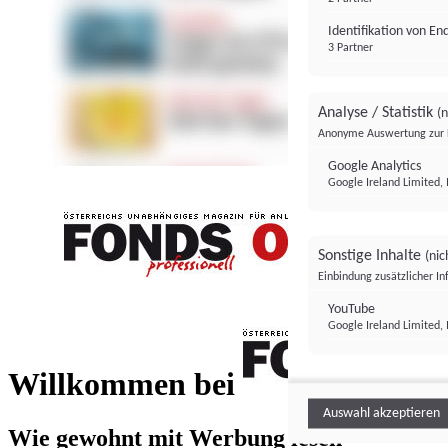
Identifikation von E
3 Partner
Analyse / Statistik
(n
Anonyme Auswertung zur 
Google Analytics
Google Ireland Limited, 
Sonstige Inhalte
(nic
Einbindung zusätzlicher I
FONDS professionell
YouTube
Google Ireland Limited, 
FONDS profess
Willkommen bei
Auswahl akzeptieren
Wie gewohnt mit Werbung lesen