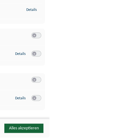
zu Identifikation von Endgeräten anhand automatisch übermittelte
Details
Switch zum Einwilligen bzw. Ablehnen der Kategorie Analyse / 
zu Google Analytics
Details
Switch zum Einwilligen bzw. Ablehnen des Dienstes Google Ana
Switch zum Einwilligen bzw. Ablehnen der Kategorie Sonstige 
zu YouTube
Details
Switch zum Einwilligen bzw. Ablehnen des Dienstes YouTube
Alles akzeptieren