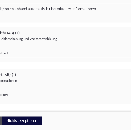
ndgeräten anhand automatisch übermittelter Informationen
icht IAB)
(1)
Fehlerbehebung und Weiterentwicklung
Irland
Impressum
Datenschutzerklärung
Datenschutzeinstellungen
ht IAB)
(1)
nformationen
Irland
ionell
Nichts akzeptieren