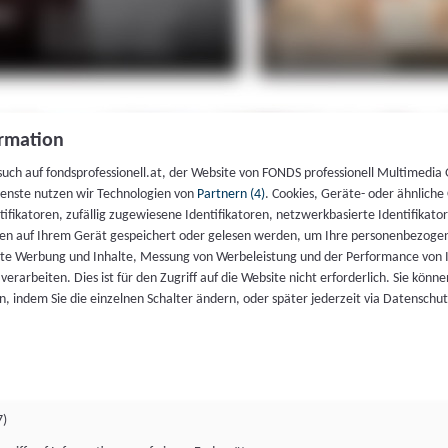
rmation
such auf fondsprofessionell.at, der Website von FONDS professionell Multimedia
ienste nutzen wir Technologien von
Partnern (4)
. Cookies, Geräte- oder ähnliche
entifikatoren, zufällig zugewiesene Identifikatoren, netzwerkbasierte Identifik
en auf Ihrem Gerät gespeichert oder gelesen werden, um Ihre personenbezogen
rte Werbung und Inhalte, Messung von Werbeleistung und der Performance von 
erarbeiten. Dies ist für den Zugriff auf die Website nicht erforderlich. Sie können
, indem Sie die einzelnen Schalter ändern, oder später jederzeit via Datenschu
7)