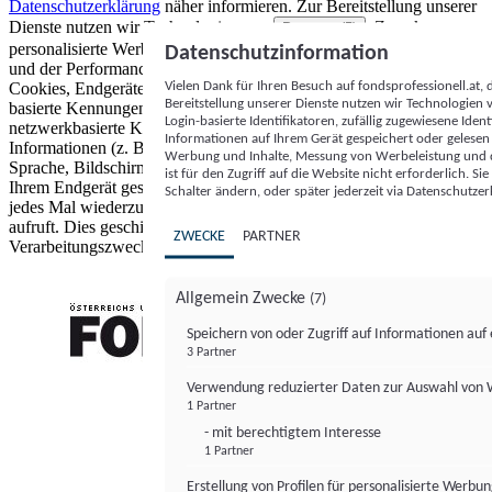
Datenschutzerklärung
näher informieren.
Zur Bereitstellung unserer
Dienste nutzen wir Technologien von
. Zwecke:
Partnern (5)
personalisierte Werbung und Inhalte, Messung von Werbeleistung
Datenschutzinformation
und der Performance von Inhalten sowie Zielgruppenforschung.
Vielen Dank für Ihren Besuch auf fondsprofessionell.at
Cookies, Endgeräte- oder ähnliche Online-Kennungen (z. B. login-
Bereitstellung unserer Dienste nutzen wir Technologien
basierte Kennungen, zufällig generierte Kennungen,
Login-basierte Identifikatoren, zufällig zugewiesene Id
netzwerkbasierte Kennungen) können zusammen mit anderen
Informationen auf Ihrem Gerät gespeichert oder gelese
Informationen (z. B. Browsertyp und Browserinformationen,
Werbung und Inhalte, Messung von Werbeleistung und d
Sprache, Bildschirmgröße, unterstützte Technologien usw.) auf
ist für den Zugriff auf die Website nicht erforderlich. S
Ihrem Endgerät gespeichert oder von dort ausgelesen werden, um es
Schalter ändern, oder später jederzeit via Datenschutzer
jedes Mal wiederzuerkennen, wenn es eine App oder einer Webseite
aufruft. Dies geschieht für einen oder mehrere der hier aufgeführten
ZWECKE
PARTNER
Verarbeitungszwecke.
Allgemein Zwecke
(7)
Speichern von oder Zugriff auf Informationen au
3 Partner
FONDS professionell
Verwendung reduzierter Daten zur Auswahl von
1 Partner
- mit berechtigtem Interesse
1 Partner
Erstellung von Profilen für personalisierte Werbu