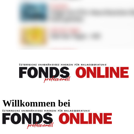
FONDS professionell
FONDS professi
Willkommen bei