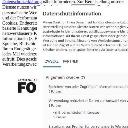
Datenschutzerklärung
näher informieren.
Zur Bereitstellung unserer
Dienste nutzen wir Technologien von
. Zwecke:
Partnern (5)
personalisierte Werbung und Inhalte, Messung von Werbeleistung
Datenschutzinformation
und der Performance von Inhalten sowie Zielgruppenforschung.
Vielen Dank für Ihren Besuch auf fondsprofessionell.at
Cookies, Endgeräte- oder ähnliche Online-Kennungen (z. B. login-
Bereitstellung unserer Dienste nutzen wir Technologien
basierte Kennungen, zufällig generierte Kennungen,
Login-basierte Identifikatoren, zufällig zugewiesene Id
netzwerkbasierte Kennungen) können zusammen mit anderen
Informationen auf Ihrem Gerät gespeichert oder gelese
Informationen (z. B. Browsertyp und Browserinformationen,
Werbung und Inhalte, Messung von Werbeleistung und d
Sprache, Bildschirmgröße, unterstützte Technologien usw.) auf
ist für den Zugriff auf die Website nicht erforderlich. S
Ihrem Endgerät gespeichert oder von dort ausgelesen werden, um es
Schalter ändern, oder später jederzeit via Datenschutzer
jedes Mal wiederzuerkennen, wenn es eine App oder einer Webseite
aufruft. Dies geschieht für einen oder mehrere der hier aufgeführten
ZWECKE
PARTNER
Verarbeitungszwecke.
Allgemein Zwecke
(7)
Speichern von oder Zugriff auf Informationen au
3 Partner
FONDS professionell
Verwendung reduzierter Daten zur Auswahl von
1 Partner
- mit berechtigtem Interesse
1 Partner
Erstellung von Profilen für personalisierte Werbu