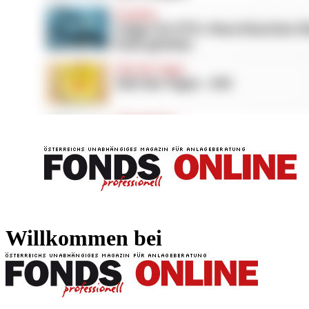
FONDS professionell
FONDS professi
Willkommen bei