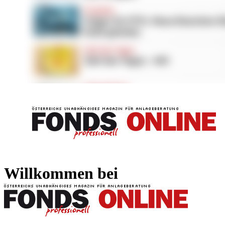
FONDS professionell
FONDS professi
Willkommen bei