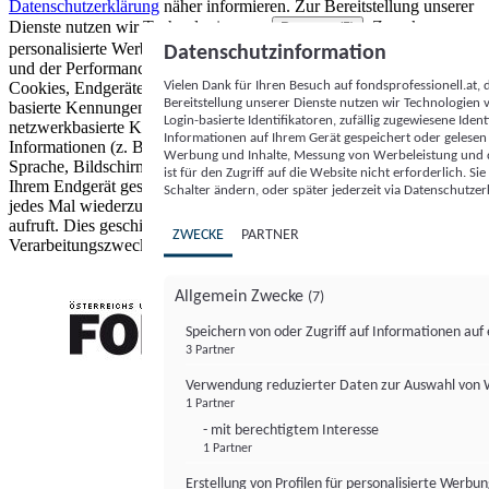
Datenschutzerklärung
näher informieren.
Zur Bereitstellung unserer
Dienste nutzen wir Technologien von
. Zwecke:
Partnern (5)
personalisierte Werbung und Inhalte, Messung von Werbeleistung
Datenschutzinformation
und der Performance von Inhalten sowie Zielgruppenforschung.
Vielen Dank für Ihren Besuch auf fondsprofessionell.at
Cookies, Endgeräte- oder ähnliche Online-Kennungen (z. B. login-
Bereitstellung unserer Dienste nutzen wir Technologien
basierte Kennungen, zufällig generierte Kennungen,
Login-basierte Identifikatoren, zufällig zugewiesene Id
netzwerkbasierte Kennungen) können zusammen mit anderen
Informationen auf Ihrem Gerät gespeichert oder gelese
Informationen (z. B. Browsertyp und Browserinformationen,
Werbung und Inhalte, Messung von Werbeleistung und d
Sprache, Bildschirmgröße, unterstützte Technologien usw.) auf
ist für den Zugriff auf die Website nicht erforderlich. S
Ihrem Endgerät gespeichert oder von dort ausgelesen werden, um es
Schalter ändern, oder später jederzeit via Datenschutzer
jedes Mal wiederzuerkennen, wenn es eine App oder einer Webseite
aufruft. Dies geschieht für einen oder mehrere der hier aufgeführten
ZWECKE
PARTNER
Verarbeitungszwecke.
Allgemein Zwecke
(7)
Speichern von oder Zugriff auf Informationen au
3 Partner
FONDS professionell
Verwendung reduzierter Daten zur Auswahl von
1 Partner
- mit berechtigtem Interesse
1 Partner
Erstellung von Profilen für personalisierte Werbu