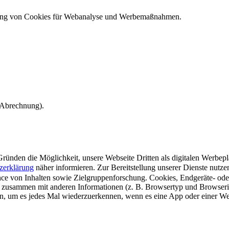
ndung von Cookies für Webanalyse und Werbemaßnahmen.
e Abrechnung).
ünden die Möglichkeit, unsere Webseite Dritten als digitalen Werbeplat
zerklärung
näher informieren.
Zur Bereitstellung unserer Dienste nutz
e von Inhalten sowie Zielgruppenforschung. Cookies, Endgeräte- ode
 zusammen mit anderen Informationen (z. B. Browsertyp und Browserin
n, um es jedes Mal wiederzuerkennen, wenn es eine App oder einer Webs