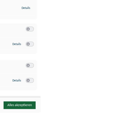
zu Identifikation von Endgeräten anhand automatisch übermittelte
Details
Switch zum Einwilligen bzw. Ablehnen der Kategorie Analyse / 
zu Google Analytics
Details
Switch zum Einwilligen bzw. Ablehnen des Dienstes Google Ana
Switch zum Einwilligen bzw. Ablehnen der Kategorie Sonstige 
zu YouTube
Details
Switch zum Einwilligen bzw. Ablehnen des Dienstes YouTube
Alles akzeptieren