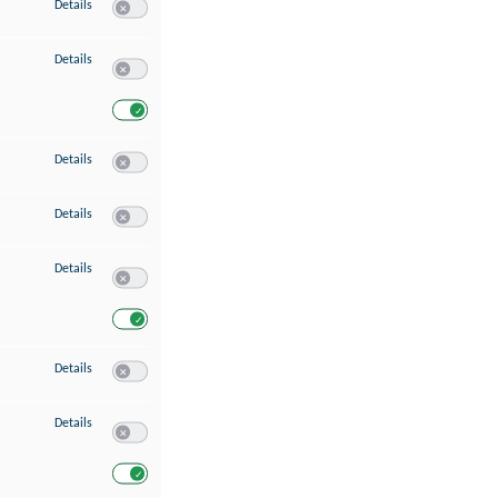
zu Speichern von oder Zugriff auf Informationen auf einem Endgerät
Details
Switch zum Einwilligen bzw. Ablehnen des Dienstes Speichern 
zu Verwendung reduzierter Daten zur Auswahl von Werbeanzeigen
Details
Switch zum Einwilligen bzw. Ablehnen des Dienstes Verwend
Switch zum Einwilligen bzw. Ablehnen des Dienstes Verwendu
zu Erstellung von Profilen für personalisierte Werbung
Details
Switch zum Einwilligen bzw. Ablehnen des Dienstes Erstellung 
zu Verwendung von Profilen zur Auswahl personalisierter Werbung
Details
Switch zum Einwilligen bzw. Ablehnen des Dienstes Verwendun
zu Messung der Werbeleistung
Details
Switch zum Einwilligen bzw. Ablehnen des Dienstes Messung 
Switch zum Einwilligen bzw. Ablehnen des Dienstes Messung d
zu Messung der Performance von Inhalten
Details
Switch zum Einwilligen bzw. Ablehnen des Dienstes Messung 
zu Analyse von Zielgruppen durch Statistiken oder Kombinationen von Dat
Details
Switch zum Einwilligen bzw. Ablehnen des Dienstes Analyse v
Switch zum Einwilligen bzw. Ablehnen des Dienstes Analyse v