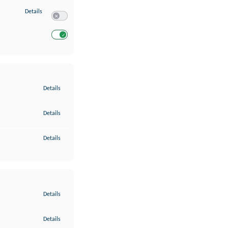
zu Entwicklung und Verbesserung der Angebote
Details
Switch zum Einwilligen bzw. Ablehnen des Dienstes Entwickl
Switch zum Einwilligen bzw. Ablehnen des Dienstes Entwicklu
zu Gewährleistung der Sicherheit, Verhinderung und Aufdeckung v
Details
zu Bereitstellung und Anzeige von Werbung und Inhalten
Details
zu Ihre Entscheidungen zum Datenschutz speichern und übermittel
Details
zu Abgleichung und Kombination von Daten aus unterschiedlichen 
Details
zu Verknüpfung verschiedener Endgeräte
Details