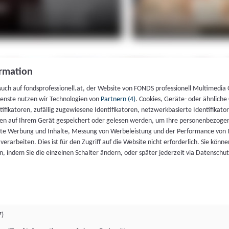
rmation
such auf fondsprofessionell.at, der Website von FONDS professionell Multimedia
ienste nutzen wir Technologien von
Partnern (4)
. Cookies, Geräte- oder ähnliche
entifikatoren, zufällig zugewiesene Identifikatoren, netzwerkbasierte Identifik
en auf Ihrem Gerät gespeichert oder gelesen werden, um Ihre personenbezogen
rte Werbung und Inhalte, Messung von Werbeleistung und der Performance von 
erarbeiten. Dies ist für den Zugriff auf die Website nicht erforderlich. Sie können
, indem Sie die einzelnen Schalter ändern, oder später jederzeit via Datenschu
7)