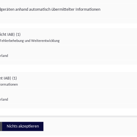
ndgeräten anhand automatisch übermittelter Informationen
icht IAB)
(1)
Fehlerbehebung und Weiterentwicklung
Irland
Impressum
Datenschutzerklärung
Datenschutzeinstellungen
ht IAB)
(1)
nformationen
Irland
ionell
Nichts akzeptieren