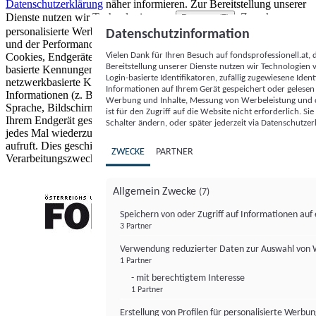
Datenschutzerklärung
näher informieren.
Zur Bereitstellung unserer
Dienste nutzen wir Technologien von
. Zwecke:
Partnern (5)
personalisierte Werbung und Inhalte, Messung von Werbeleistung
Datenschutzinformation
und der Performance von Inhalten sowie Zielgruppenforschung.
Vielen Dank für Ihren Besuch auf fondsprofessionell.at
Cookies, Endgeräte- oder ähnliche Online-Kennungen (z. B. login-
Bereitstellung unserer Dienste nutzen wir Technologien
basierte Kennungen, zufällig generierte Kennungen,
Login-basierte Identifikatoren, zufällig zugewiesene Id
netzwerkbasierte Kennungen) können zusammen mit anderen
Informationen auf Ihrem Gerät gespeichert oder gelese
Informationen (z. B. Browsertyp und Browserinformationen,
Werbung und Inhalte, Messung von Werbeleistung und d
Sprache, Bildschirmgröße, unterstützte Technologien usw.) auf
ist für den Zugriff auf die Website nicht erforderlich. S
Ihrem Endgerät gespeichert oder von dort ausgelesen werden, um es
Schalter ändern, oder später jederzeit via Datenschutzer
jedes Mal wiederzuerkennen, wenn es eine App oder einer Webseite
aufruft. Dies geschieht für einen oder mehrere der hier aufgeführten
ZWECKE
PARTNER
Verarbeitungszwecke.
Allgemein Zwecke
(7)
Speichern von oder Zugriff auf Informationen au
3 Partner
FONDS professionell
Verwendung reduzierter Daten zur Auswahl von
1 Partner
- mit berechtigtem Interesse
1 Partner
Erstellung von Profilen für personalisierte Werbu