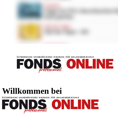
FONDS professionell
FONDS professi
Willkommen bei