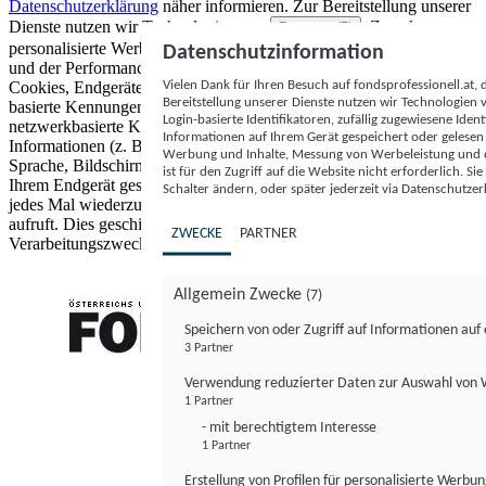
Datenschutzerklärung
näher informieren.
Zur Bereitstellung unserer
Dienste nutzen wir Technologien von
. Zwecke:
Partnern (5)
personalisierte Werbung und Inhalte, Messung von Werbeleistung
Datenschutzinformation
und der Performance von Inhalten sowie Zielgruppenforschung.
Vielen Dank für Ihren Besuch auf fondsprofessionell.at
Cookies, Endgeräte- oder ähnliche Online-Kennungen (z. B. login-
Bereitstellung unserer Dienste nutzen wir Technologien
basierte Kennungen, zufällig generierte Kennungen,
Login-basierte Identifikatoren, zufällig zugewiesene Id
netzwerkbasierte Kennungen) können zusammen mit anderen
Informationen auf Ihrem Gerät gespeichert oder gelese
Informationen (z. B. Browsertyp und Browserinformationen,
Werbung und Inhalte, Messung von Werbeleistung und d
Sprache, Bildschirmgröße, unterstützte Technologien usw.) auf
ist für den Zugriff auf die Website nicht erforderlich. S
Ihrem Endgerät gespeichert oder von dort ausgelesen werden, um es
Schalter ändern, oder später jederzeit via Datenschutzer
jedes Mal wiederzuerkennen, wenn es eine App oder einer Webseite
aufruft. Dies geschieht für einen oder mehrere der hier aufgeführten
ZWECKE
PARTNER
Verarbeitungszwecke.
Allgemein Zwecke
(7)
Speichern von oder Zugriff auf Informationen au
3 Partner
FONDS professionell
Verwendung reduzierter Daten zur Auswahl von
1 Partner
- mit berechtigtem Interesse
1 Partner
Erstellung von Profilen für personalisierte Werbu