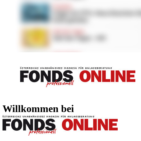
FONDS professionell
FONDS professi
Willkommen bei