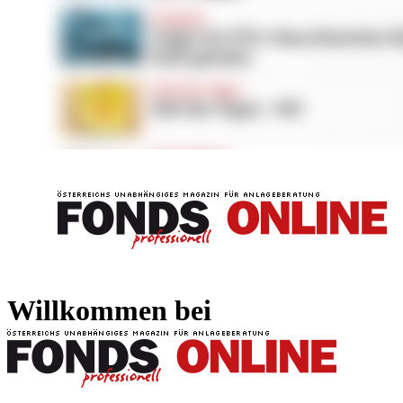
FONDS professionell
FONDS professi
Willkommen bei