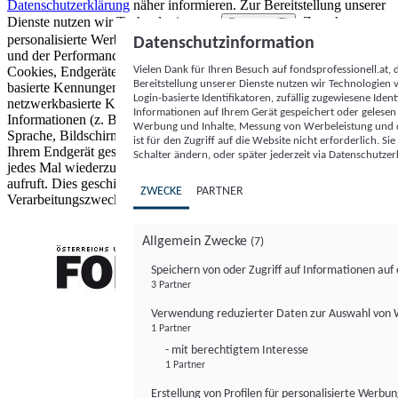
Datenschutzerklärung
näher informieren.
Zur Bereitstellung unserer
Dienste nutzen wir Technologien von
. Zwecke:
Partnern (5)
personalisierte Werbung und Inhalte, Messung von Werbeleistung
Datenschutzinformation
und der Performance von Inhalten sowie Zielgruppenforschung.
Vielen Dank für Ihren Besuch auf fondsprofessionell.at
Cookies, Endgeräte- oder ähnliche Online-Kennungen (z. B. login-
Bereitstellung unserer Dienste nutzen wir Technologien
basierte Kennungen, zufällig generierte Kennungen,
Login-basierte Identifikatoren, zufällig zugewiesene Id
netzwerkbasierte Kennungen) können zusammen mit anderen
Informationen auf Ihrem Gerät gespeichert oder gelese
Informationen (z. B. Browsertyp und Browserinformationen,
Werbung und Inhalte, Messung von Werbeleistung und d
Sprache, Bildschirmgröße, unterstützte Technologien usw.) auf
ist für den Zugriff auf die Website nicht erforderlich. S
Ihrem Endgerät gespeichert oder von dort ausgelesen werden, um es
Schalter ändern, oder später jederzeit via Datenschutzer
jedes Mal wiederzuerkennen, wenn es eine App oder einer Webseite
aufruft. Dies geschieht für einen oder mehrere der hier aufgeführten
ZWECKE
PARTNER
Verarbeitungszwecke.
Allgemein Zwecke
(7)
Speichern von oder Zugriff auf Informationen au
3 Partner
FONDS professionell
Verwendung reduzierter Daten zur Auswahl von
1 Partner
- mit berechtigtem Interesse
1 Partner
Erstellung von Profilen für personalisierte Werbu