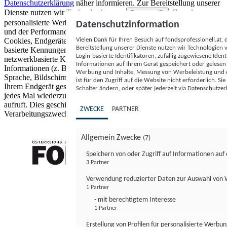
Datenschutzerklärung
näher informieren.
Zur Bereitstellung unserer
Dienste nutzen wir Technologien von
. Zwecke:
Partnern (5)
personalisierte Werbung und Inhalte, Messung von Werbeleistung
Datenschutzinformation
und der Performance von Inhalten sowie Zielgruppenforschung.
Vielen Dank für Ihren Besuch auf fondsprofessionell.at
Cookies, Endgeräte- oder ähnliche Online-Kennungen (z. B. login-
Bereitstellung unserer Dienste nutzen wir Technologien
basierte Kennungen, zufällig generierte Kennungen,
Login-basierte Identifikatoren, zufällig zugewiesene Id
netzwerkbasierte Kennungen) können zusammen mit anderen
Informationen auf Ihrem Gerät gespeichert oder gelese
Informationen (z. B. Browsertyp und Browserinformationen,
Werbung und Inhalte, Messung von Werbeleistung und d
Sprache, Bildschirmgröße, unterstützte Technologien usw.) auf
ist für den Zugriff auf die Website nicht erforderlich. S
Ihrem Endgerät gespeichert oder von dort ausgelesen werden, um es
Schalter ändern, oder später jederzeit via Datenschutzer
jedes Mal wiederzuerkennen, wenn es eine App oder einer Webseite
aufruft. Dies geschieht für einen oder mehrere der hier aufgeführten
ZWECKE
PARTNER
Verarbeitungszwecke.
Allgemein Zwecke
(7)
Speichern von oder Zugriff auf Informationen au
3 Partner
FONDS professionell
Verwendung reduzierter Daten zur Auswahl von
1 Partner
- mit berechtigtem Interesse
1 Partner
Erstellung von Profilen für personalisierte Werbu