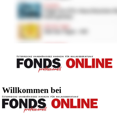
FONDS professionell
FONDS professi
Willkommen bei