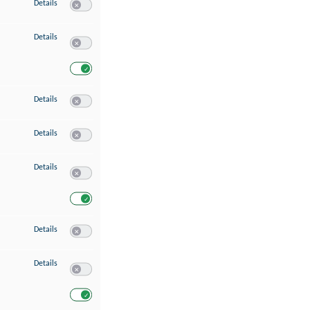
zu Speichern von oder Zugriff auf Informationen auf einem Endgerät
Details
Switch zum Einwilligen bzw. Ablehnen des Dienstes Speichern 
zu Verwendung reduzierter Daten zur Auswahl von Werbeanzeigen
Details
Switch zum Einwilligen bzw. Ablehnen des Dienstes Verwend
Switch zum Einwilligen bzw. Ablehnen des Dienstes Verwendu
zu Erstellung von Profilen für personalisierte Werbung
Details
Switch zum Einwilligen bzw. Ablehnen des Dienstes Erstellung 
zu Verwendung von Profilen zur Auswahl personalisierter Werbung
Details
Switch zum Einwilligen bzw. Ablehnen des Dienstes Verwendun
zu Messung der Werbeleistung
Details
Switch zum Einwilligen bzw. Ablehnen des Dienstes Messung 
Switch zum Einwilligen bzw. Ablehnen des Dienstes Messung d
zu Messung der Performance von Inhalten
Details
Switch zum Einwilligen bzw. Ablehnen des Dienstes Messung 
zu Analyse von Zielgruppen durch Statistiken oder Kombinationen von Dat
Details
Switch zum Einwilligen bzw. Ablehnen des Dienstes Analyse v
Switch zum Einwilligen bzw. Ablehnen des Dienstes Analyse v