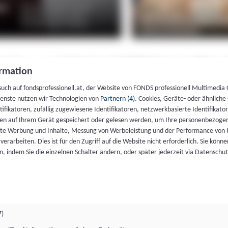
rmation
such auf fondsprofessionell.at, der Website von FONDS professionell Multimedia
ienste nutzen wir Technologien von
Partnern (4)
. Cookies, Geräte- oder ähnliche
entifikatoren, zufällig zugewiesene Identifikatoren, netzwerkbasierte Identifik
en auf Ihrem Gerät gespeichert oder gelesen werden, um Ihre personenbezogen
rte Werbung und Inhalte, Messung von Werbeleistung und der Performance von 
erarbeiten. Dies ist für den Zugriff auf die Website nicht erforderlich. Sie können
, indem Sie die einzelnen Schalter ändern, oder später jederzeit via Datenschu
7)