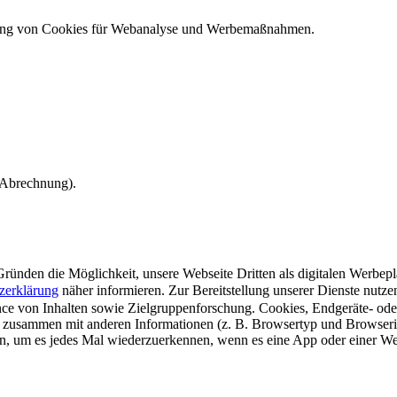
ndung von Cookies für Webanalyse und Werbemaßnahmen.
e Abrechnung).
ünden die Möglichkeit, unsere Webseite Dritten als digitalen Werbeplat
zerklärung
näher informieren.
Zur Bereitstellung unserer Dienste nutz
e von Inhalten sowie Zielgruppenforschung. Cookies, Endgeräte- ode
 zusammen mit anderen Informationen (z. B. Browsertyp und Browserin
n, um es jedes Mal wiederzuerkennen, wenn es eine App oder einer Webs