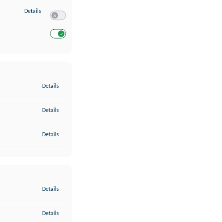
zu Entwicklung und Verbesserung der Angebote
Details
Switch zum Einwilligen bzw. Ablehnen des Dienstes Entwickl
Switch zum Einwilligen bzw. Ablehnen des Dienstes Entwicklu
zu Gewährleistung der Sicherheit, Verhinderung und Aufdeckung v
Details
zu Bereitstellung und Anzeige von Werbung und Inhalten
Details
zu Ihre Entscheidungen zum Datenschutz speichern und übermittel
Details
zu Abgleichung und Kombination von Daten aus unterschiedlichen 
Details
zu Verknüpfung verschiedener Endgeräte
Details