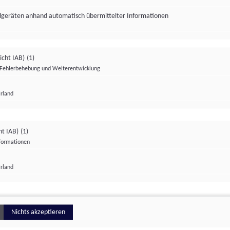
ndgeräten anhand automatisch übermittelter Informationen
icht IAB)
(1)
Fehlerbehebung und Weiterentwicklung
Irland
Impressum
Datenschutzerklärung
Datenschutzeinstellungen
ht IAB)
(1)
nformationen
Irland
ionell
Nichts akzeptieren