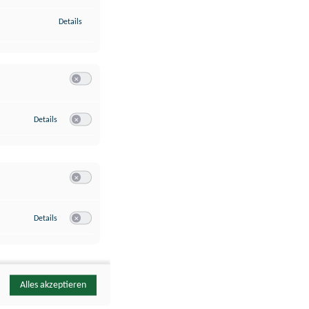
zu Identifikation von Endgeräten anhand automatisch übermittelte
Details
Switch zum Einwilligen bzw. Ablehnen der Kategorie Analyse / 
zu Google Analytics
Details
Switch zum Einwilligen bzw. Ablehnen des Dienstes Google Ana
Switch zum Einwilligen bzw. Ablehnen der Kategorie Sonstige 
zu YouTube
Details
Switch zum Einwilligen bzw. Ablehnen des Dienstes YouTube
Alles akzeptieren