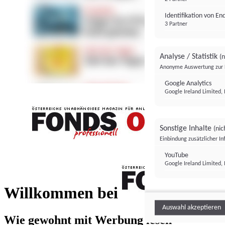
Identifikation von E
3 Partner
Analyse / Statistik
(n
Anonyme Auswertung zur 
Google Analytics
Google Ireland Limited, 
Sonstige Inhalte
(nic
Einbindung zusätzlicher I
FONDS professionell
YouTube
Google Ireland Limited, 
FONDS profess
Willkommen bei
Auswahl akzeptieren
Wie gewohnt mit Werbung lesen