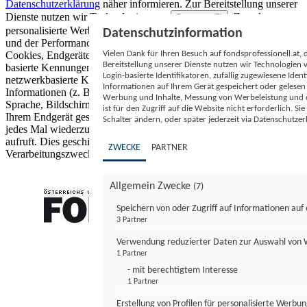
Datenschutzerklärung
näher informieren.
Zur Bereitstellung unserer
Dienste nutzen wir Technologien von
. Zwecke:
Partnern (5)
personalisierte Werbung und Inhalte, Messung von Werbeleistung
Datenschutzinformation
und der Performance von Inhalten sowie Zielgruppenforschung.
Vielen Dank für Ihren Besuch auf fondsprofessionell.at
Cookies, Endgeräte- oder ähnliche Online-Kennungen (z. B. login-
Bereitstellung unserer Dienste nutzen wir Technologien
basierte Kennungen, zufällig generierte Kennungen,
Login-basierte Identifikatoren, zufällig zugewiesene Id
netzwerkbasierte Kennungen) können zusammen mit anderen
Informationen auf Ihrem Gerät gespeichert oder gelese
Informationen (z. B. Browsertyp und Browserinformationen,
Werbung und Inhalte, Messung von Werbeleistung und d
Sprache, Bildschirmgröße, unterstützte Technologien usw.) auf
ist für den Zugriff auf die Website nicht erforderlich. S
Ihrem Endgerät gespeichert oder von dort ausgelesen werden, um es
Schalter ändern, oder später jederzeit via Datenschutzer
jedes Mal wiederzuerkennen, wenn es eine App oder einer Webseite
aufruft. Dies geschieht für einen oder mehrere der hier aufgeführten
ZWECKE
PARTNER
Verarbeitungszwecke.
Allgemein Zwecke
(7)
Speichern von oder Zugriff auf Informationen au
3 Partner
FONDS professionell
Verwendung reduzierter Daten zur Auswahl von
1 Partner
- mit berechtigtem Interesse
1 Partner
Erstellung von Profilen für personalisierte Werbu