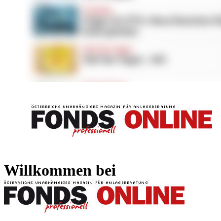
FONDS professionell
FONDS professi
Willkommen bei