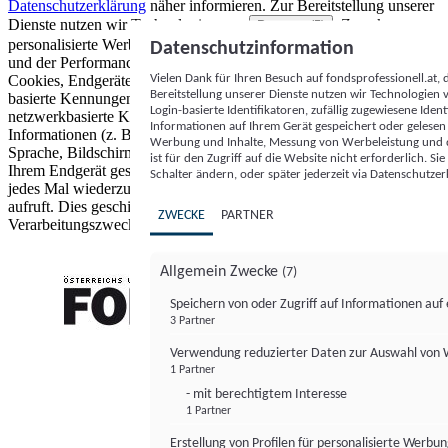
Datenschutzerklärung
näher informieren.
Zur Bereitstellung unserer
Dienste nutzen wir Technologien von
. Zwecke:
Partnern (5)
personalisierte Werbung und Inhalte, Messung von Werbeleistung
Datenschutzinformation
und der Performance von Inhalten sowie Zielgruppenforschung.
Vielen Dank für Ihren Besuch auf fondsprofessionell.at
Cookies, Endgeräte- oder ähnliche Online-Kennungen (z. B. login-
Bereitstellung unserer Dienste nutzen wir Technologien
basierte Kennungen, zufällig generierte Kennungen,
Login-basierte Identifikatoren, zufällig zugewiesene Id
netzwerkbasierte Kennungen) können zusammen mit anderen
Informationen auf Ihrem Gerät gespeichert oder gelese
Informationen (z. B. Browsertyp und Browserinformationen,
Werbung und Inhalte, Messung von Werbeleistung und d
Sprache, Bildschirmgröße, unterstützte Technologien usw.) auf
ist für den Zugriff auf die Website nicht erforderlich. S
Ihrem Endgerät gespeichert oder von dort ausgelesen werden, um es
Schalter ändern, oder später jederzeit via Datenschutzer
jedes Mal wiederzuerkennen, wenn es eine App oder einer Webseite
aufruft. Dies geschieht für einen oder mehrere der hier aufgeführten
ZWECKE
PARTNER
Verarbeitungszwecke.
Allgemein Zwecke
(7)
Speichern von oder Zugriff auf Informationen au
3 Partner
FONDS professionell
Verwendung reduzierter Daten zur Auswahl von
1 Partner
- mit berechtigtem Interesse
1 Partner
Erstellung von Profilen für personalisierte Werbu