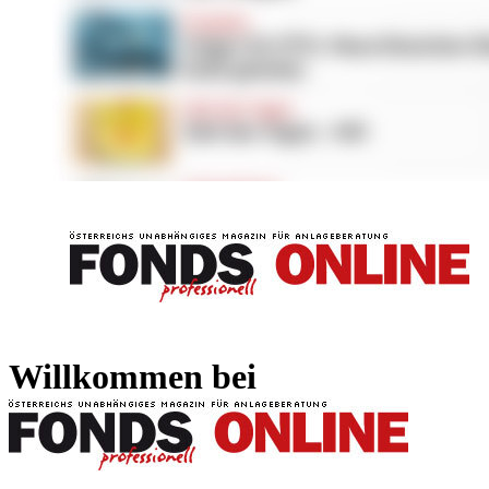
FONDS professionell
FONDS professi
Willkommen bei