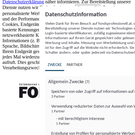
Datenschutzerklärung
näher informieren.
Zur Bereitstellung unserer
Dienste nutzen wir Technologien von
. Zwecke:
Partnern (5)
personalisierte Werbung und Inhalte, Messung von Werbeleistung
Datenschutzinformation
und der Performance von Inhalten sowie Zielgruppenforschung.
Vielen Dank für Ihren Besuch auf fondsprofessionell.at
Cookies, Endgeräte- oder ähnliche Online-Kennungen (z. B. login-
Bereitstellung unserer Dienste nutzen wir Technologien
basierte Kennungen, zufällig generierte Kennungen,
Login-basierte Identifikatoren, zufällig zugewiesene Id
netzwerkbasierte Kennungen) können zusammen mit anderen
Informationen auf Ihrem Gerät gespeichert oder gelese
Informationen (z. B. Browsertyp und Browserinformationen,
Werbung und Inhalte, Messung von Werbeleistung und d
Sprache, Bildschirmgröße, unterstützte Technologien usw.) auf
ist für den Zugriff auf die Website nicht erforderlich. S
Ihrem Endgerät gespeichert oder von dort ausgelesen werden, um es
Schalter ändern, oder später jederzeit via Datenschutzer
jedes Mal wiederzuerkennen, wenn es eine App oder einer Webseite
aufruft. Dies geschieht für einen oder mehrere der hier aufgeführten
ZWECKE
PARTNER
Verarbeitungszwecke.
Allgemein Zwecke
(7)
Speichern von oder Zugriff auf Informationen au
3 Partner
FONDS professionell
Verwendung reduzierter Daten zur Auswahl von
1 Partner
- mit berechtigtem Interesse
1 Partner
Erstellung von Profilen für personalisierte Werbu