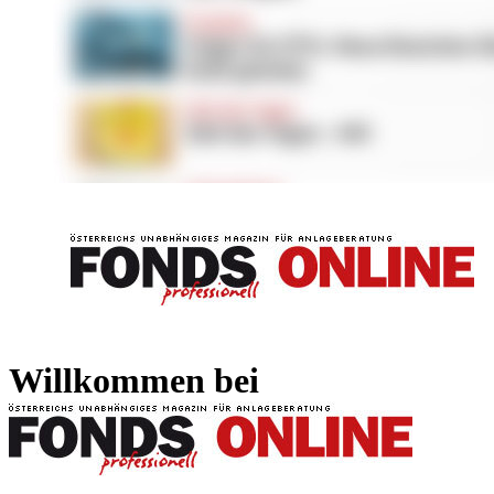
FONDS professionell
FONDS professi
Willkommen bei