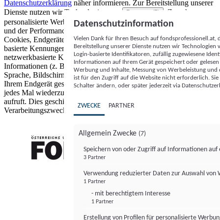
Datenschutzerklärung
näher informieren.
Zur Bereitstellung unserer
Dienste nutzen wir Technologien von
. Zwecke:
Partnern (5)
personalisierte Werbung und Inhalte, Messung von Werbeleistung
Datenschutzinformation
und der Performance von Inhalten sowie Zielgruppenforschung.
Vielen Dank für Ihren Besuch auf fondsprofessionell.at
Cookies, Endgeräte- oder ähnliche Online-Kennungen (z. B. login-
Bereitstellung unserer Dienste nutzen wir Technologien
basierte Kennungen, zufällig generierte Kennungen,
Login-basierte Identifikatoren, zufällig zugewiesene Id
netzwerkbasierte Kennungen) können zusammen mit anderen
Informationen auf Ihrem Gerät gespeichert oder gelese
Informationen (z. B. Browsertyp und Browserinformationen,
Werbung und Inhalte, Messung von Werbeleistung und d
Sprache, Bildschirmgröße, unterstützte Technologien usw.) auf
ist für den Zugriff auf die Website nicht erforderlich. S
Ihrem Endgerät gespeichert oder von dort ausgelesen werden, um es
Schalter ändern, oder später jederzeit via Datenschutzer
jedes Mal wiederzuerkennen, wenn es eine App oder einer Webseite
aufruft. Dies geschieht für einen oder mehrere der hier aufgeführten
ZWECKE
PARTNER
Verarbeitungszwecke.
Allgemein Zwecke
(7)
Speichern von oder Zugriff auf Informationen au
3 Partner
FONDS professionell
Verwendung reduzierter Daten zur Auswahl von
1 Partner
- mit berechtigtem Interesse
1 Partner
Erstellung von Profilen für personalisierte Werbu