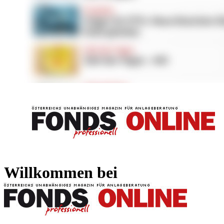
FONDS professionell
FONDS professi
Willkommen bei