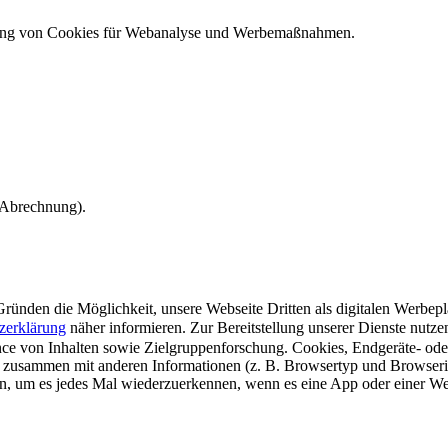
ndung von Cookies für Webanalyse und Werbemaßnahmen.
e Abrechnung).
ünden die Möglichkeit, unsere Webseite Dritten als digitalen Werbeplat
zerklärung
näher informieren.
Zur Bereitstellung unserer Dienste nutz
e von Inhalten sowie Zielgruppenforschung. Cookies, Endgeräte- ode
 zusammen mit anderen Informationen (z. B. Browsertyp und Browserin
n, um es jedes Mal wiederzuerkennen, wenn es eine App oder einer Webs