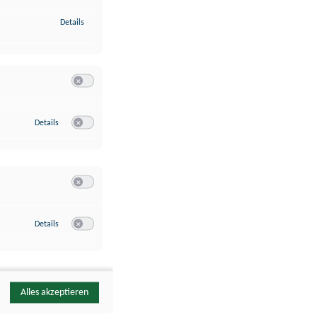
zu Identifikation von Endgeräten anhand automatisch übermittelte
Details
Switch zum Einwilligen bzw. Ablehnen der Kategorie Analyse / 
zu Google Analytics
Details
Switch zum Einwilligen bzw. Ablehnen des Dienstes Google Ana
Switch zum Einwilligen bzw. Ablehnen der Kategorie Sonstige 
zu YouTube
Details
Switch zum Einwilligen bzw. Ablehnen des Dienstes YouTube
Alles akzeptieren