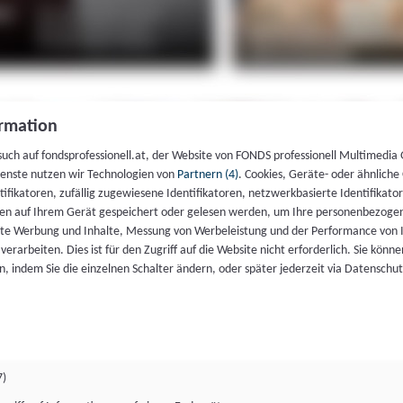
rmation
such auf fondsprofessionell.at, der Website von FONDS professionell Multimedia
ienste nutzen wir Technologien von
Partnern (4)
. Cookies, Geräte- oder ähnliche
entifikatoren, zufällig zugewiesene Identifikatoren, netzwerkbasierte Identifik
en auf Ihrem Gerät gespeichert oder gelesen werden, um Ihre personenbezogen
rte Werbung und Inhalte, Messung von Werbeleistung und der Performance von 
erarbeiten. Dies ist für den Zugriff auf die Website nicht erforderlich. Sie können
, indem Sie die einzelnen Schalter ändern, oder später jederzeit via Datenschu
7)