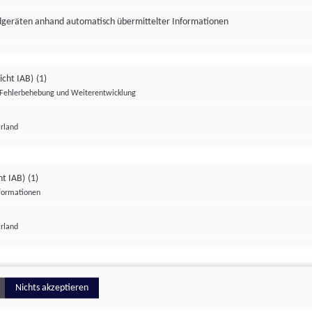
ndgeräten anhand automatisch übermittelter Informationen
icht IAB)
(1)
Fehlerbehebung und Weiterentwicklung
Irland
Impressum
Datenschutzerklärung
Datenschutzeinstellungen
ht IAB)
(1)
nformationen
Irland
ionell
Nichts akzeptieren