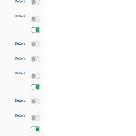
zu Speichern von oder Zugriff auf Informationen auf einem Endgerät
Details
Switch zum Einwilligen bzw. Ablehnen des Dienstes Speichern 
zu Verwendung reduzierter Daten zur Auswahl von Werbeanzeigen
Details
Switch zum Einwilligen bzw. Ablehnen des Dienstes Verwend
Switch zum Einwilligen bzw. Ablehnen des Dienstes Verwendu
zu Erstellung von Profilen für personalisierte Werbung
Details
Switch zum Einwilligen bzw. Ablehnen des Dienstes Erstellung 
zu Verwendung von Profilen zur Auswahl personalisierter Werbung
Details
Switch zum Einwilligen bzw. Ablehnen des Dienstes Verwendun
zu Messung der Werbeleistung
Details
Switch zum Einwilligen bzw. Ablehnen des Dienstes Messung 
Switch zum Einwilligen bzw. Ablehnen des Dienstes Messung d
zu Messung der Performance von Inhalten
Details
Switch zum Einwilligen bzw. Ablehnen des Dienstes Messung 
zu Analyse von Zielgruppen durch Statistiken oder Kombinationen von Dat
Details
Switch zum Einwilligen bzw. Ablehnen des Dienstes Analyse v
Switch zum Einwilligen bzw. Ablehnen des Dienstes Analyse v