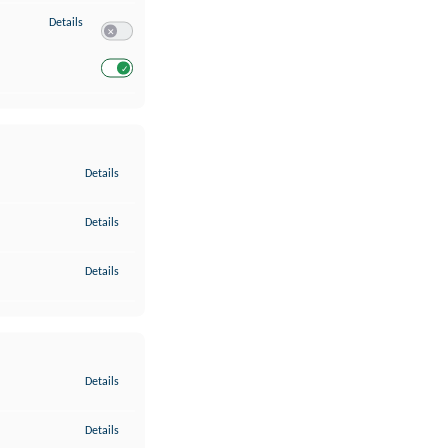
zu Entwicklung und Verbesserung der Angebote
Details
Switch zum Einwilligen bzw. Ablehnen des Dienstes Entwickl
Switch zum Einwilligen bzw. Ablehnen des Dienstes Entwicklu
zu Gewährleistung der Sicherheit, Verhinderung und Aufdeckung v
Details
zu Bereitstellung und Anzeige von Werbung und Inhalten
Details
zu Ihre Entscheidungen zum Datenschutz speichern und übermittel
Details
zu Abgleichung und Kombination von Daten aus unterschiedlichen 
Details
zu Verknüpfung verschiedener Endgeräte
Details