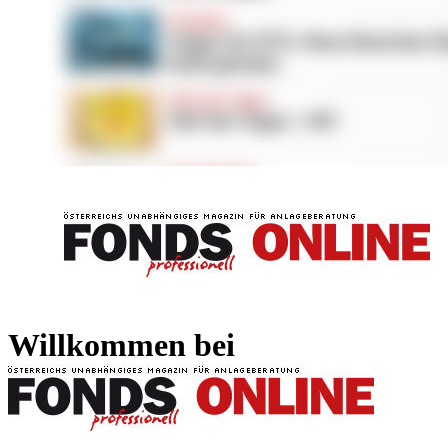
FONDS professionell
FONDS professi
Willkommen bei