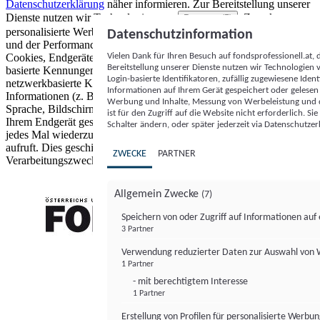
Datenschutzerklärung
näher informieren.
Zur Bereitstellung unserer
Dienste nutzen wir Technologien von
. Zwecke:
Partnern (5)
personalisierte Werbung und Inhalte, Messung von Werbeleistung
Datenschutzinformation
und der Performance von Inhalten sowie Zielgruppenforschung.
Vielen Dank für Ihren Besuch auf fondsprofessionell.at
Cookies, Endgeräte- oder ähnliche Online-Kennungen (z. B. login-
Bereitstellung unserer Dienste nutzen wir Technologien
basierte Kennungen, zufällig generierte Kennungen,
Login-basierte Identifikatoren, zufällig zugewiesene Id
netzwerkbasierte Kennungen) können zusammen mit anderen
Informationen auf Ihrem Gerät gespeichert oder gelese
Informationen (z. B. Browsertyp und Browserinformationen,
Werbung und Inhalte, Messung von Werbeleistung und d
Sprache, Bildschirmgröße, unterstützte Technologien usw.) auf
ist für den Zugriff auf die Website nicht erforderlich. S
Ihrem Endgerät gespeichert oder von dort ausgelesen werden, um es
Schalter ändern, oder später jederzeit via Datenschutzer
jedes Mal wiederzuerkennen, wenn es eine App oder einer Webseite
aufruft. Dies geschieht für einen oder mehrere der hier aufgeführten
ZWECKE
PARTNER
Verarbeitungszwecke.
Allgemein Zwecke
(7)
Speichern von oder Zugriff auf Informationen au
3 Partner
FONDS professionell
Verwendung reduzierter Daten zur Auswahl von
1 Partner
- mit berechtigtem Interesse
1 Partner
Erstellung von Profilen für personalisierte Werbu