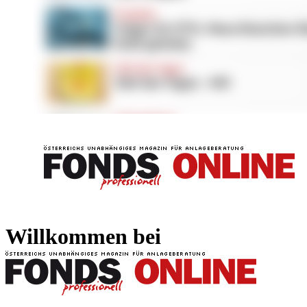
FONDS professionell
FONDS professi
Willkommen bei