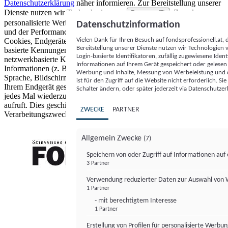
Datenschutzerklärung
näher informieren.
Zur Bereitstellung unserer
Dienste nutzen wir Technologien von
. Zwecke:
Partnern (5)
personalisierte Werbung und Inhalte, Messung von Werbeleistung
Datenschutzinformation
und der Performance von Inhalten sowie Zielgruppenforschung.
Vielen Dank für Ihren Besuch auf fondsprofessionell.at
Cookies, Endgeräte- oder ähnliche Online-Kennungen (z. B. login-
Bereitstellung unserer Dienste nutzen wir Technologien
basierte Kennungen, zufällig generierte Kennungen,
Login-basierte Identifikatoren, zufällig zugewiesene Id
netzwerkbasierte Kennungen) können zusammen mit anderen
Informationen auf Ihrem Gerät gespeichert oder gelese
Informationen (z. B. Browsertyp und Browserinformationen,
Werbung und Inhalte, Messung von Werbeleistung und d
Sprache, Bildschirmgröße, unterstützte Technologien usw.) auf
ist für den Zugriff auf die Website nicht erforderlich. S
Ihrem Endgerät gespeichert oder von dort ausgelesen werden, um es
Schalter ändern, oder später jederzeit via Datenschutzer
jedes Mal wiederzuerkennen, wenn es eine App oder einer Webseite
aufruft. Dies geschieht für einen oder mehrere der hier aufgeführten
ZWECKE
PARTNER
Verarbeitungszwecke.
Allgemein Zwecke
(7)
Speichern von oder Zugriff auf Informationen au
3 Partner
FONDS professionell
Verwendung reduzierter Daten zur Auswahl von
1 Partner
- mit berechtigtem Interesse
1 Partner
Erstellung von Profilen für personalisierte Werbu