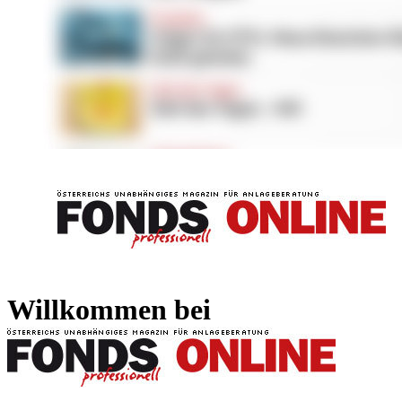
FONDS professionell
FONDS professi
Willkommen bei