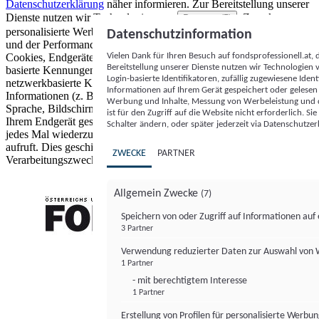
Datenschutzerklärung
näher informieren.
Zur Bereitstellung unserer
Dienste nutzen wir Technologien von
. Zwecke:
Partnern (5)
personalisierte Werbung und Inhalte, Messung von Werbeleistung
Datenschutzinformation
und der Performance von Inhalten sowie Zielgruppenforschung.
Vielen Dank für Ihren Besuch auf fondsprofessionell.at
Cookies, Endgeräte- oder ähnliche Online-Kennungen (z. B. login-
Bereitstellung unserer Dienste nutzen wir Technologien
basierte Kennungen, zufällig generierte Kennungen,
Login-basierte Identifikatoren, zufällig zugewiesene Id
netzwerkbasierte Kennungen) können zusammen mit anderen
Informationen auf Ihrem Gerät gespeichert oder gelese
Informationen (z. B. Browsertyp und Browserinformationen,
Werbung und Inhalte, Messung von Werbeleistung und d
Sprache, Bildschirmgröße, unterstützte Technologien usw.) auf
ist für den Zugriff auf die Website nicht erforderlich. S
Ihrem Endgerät gespeichert oder von dort ausgelesen werden, um es
Schalter ändern, oder später jederzeit via Datenschutzer
jedes Mal wiederzuerkennen, wenn es eine App oder einer Webseite
aufruft. Dies geschieht für einen oder mehrere der hier aufgeführten
ZWECKE
PARTNER
Verarbeitungszwecke.
Allgemein Zwecke
(7)
Speichern von oder Zugriff auf Informationen au
3 Partner
FONDS professionell
Verwendung reduzierter Daten zur Auswahl von
1 Partner
- mit berechtigtem Interesse
1 Partner
Erstellung von Profilen für personalisierte Werbu