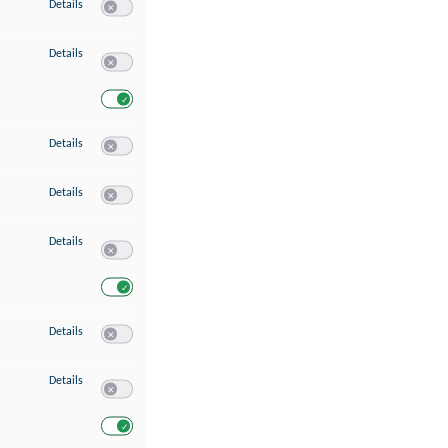
zu Speichern von oder Zugriff auf Informationen auf einem Endgerät
Details
Switch zum Einwilligen bzw. Ablehnen des Dienstes Speichern 
zu Verwendung reduzierter Daten zur Auswahl von Werbeanzeigen
Details
Switch zum Einwilligen bzw. Ablehnen des Dienstes Verwend
Switch zum Einwilligen bzw. Ablehnen des Dienstes Verwendu
zu Erstellung von Profilen für personalisierte Werbung
Details
Switch zum Einwilligen bzw. Ablehnen des Dienstes Erstellung 
zu Verwendung von Profilen zur Auswahl personalisierter Werbung
Details
Switch zum Einwilligen bzw. Ablehnen des Dienstes Verwendun
zu Messung der Werbeleistung
Details
Switch zum Einwilligen bzw. Ablehnen des Dienstes Messung 
Switch zum Einwilligen bzw. Ablehnen des Dienstes Messung d
zu Messung der Performance von Inhalten
Details
Switch zum Einwilligen bzw. Ablehnen des Dienstes Messung 
zu Analyse von Zielgruppen durch Statistiken oder Kombinationen von Dat
Details
Switch zum Einwilligen bzw. Ablehnen des Dienstes Analyse v
Switch zum Einwilligen bzw. Ablehnen des Dienstes Analyse v