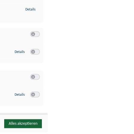
zu Identifikation von Endgeräten anhand automatisch übermittelte
Details
Switch zum Einwilligen bzw. Ablehnen der Kategorie Analyse / 
zu Google Analytics
Details
Switch zum Einwilligen bzw. Ablehnen des Dienstes Google Ana
Switch zum Einwilligen bzw. Ablehnen der Kategorie Sonstige 
zu YouTube
Details
Switch zum Einwilligen bzw. Ablehnen des Dienstes YouTube
Alles akzeptieren