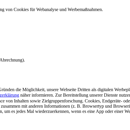
ndung von Cookies für Webanalyse und Werbemaßnahmen.
e Abrechnung).
ünden die Möglichkeit, unsere Webseite Dritten als digitalen Werbeplat
zerklärung
näher informieren.
Zur Bereitstellung unserer Dienste nutz
e von Inhalten sowie Zielgruppenforschung. Cookies, Endgeräte- ode
 zusammen mit anderen Informationen (z. B. Browsertyp und Browserin
n, um es jedes Mal wiederzuerkennen, wenn es eine App oder einer Webs