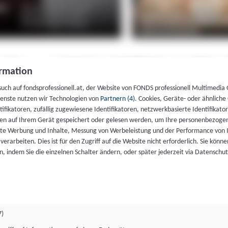
rmation
such auf fondsprofessionell.at, der Website von FONDS professionell Multimedia
ienste nutzen wir Technologien von
Partnern (4)
. Cookies, Geräte- oder ähnliche
entifikatoren, zufällig zugewiesene Identifikatoren, netzwerkbasierte Identifik
en auf Ihrem Gerät gespeichert oder gelesen werden, um Ihre personenbezogen
rte Werbung und Inhalte, Messung von Werbeleistung und der Performance von 
erarbeiten. Dies ist für den Zugriff auf die Website nicht erforderlich. Sie können
, indem Sie die einzelnen Schalter ändern, oder später jederzeit via Datenschu
7)