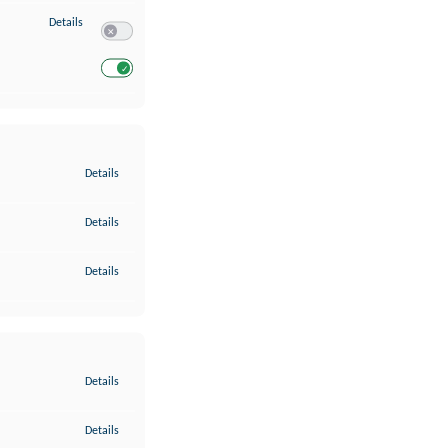
zu Entwicklung und Verbesserung der Angebote
Details
Switch zum Einwilligen bzw. Ablehnen des Dienstes Entwickl
Switch zum Einwilligen bzw. Ablehnen des Dienstes Entwicklu
zu Gewährleistung der Sicherheit, Verhinderung und Aufdeckung v
Details
zu Bereitstellung und Anzeige von Werbung und Inhalten
Details
zu Ihre Entscheidungen zum Datenschutz speichern und übermittel
Details
zu Abgleichung und Kombination von Daten aus unterschiedlichen 
Details
zu Verknüpfung verschiedener Endgeräte
Details