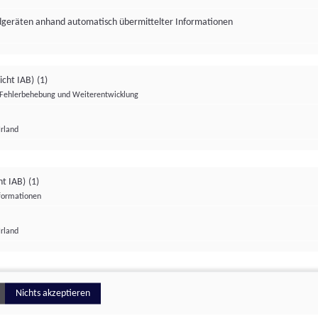
ndgeräten anhand automatisch übermittelter Informationen
icht IAB)
(1)
Fehlerbehebung und Weiterentwicklung
Irland
Impressum
Datenschutzerklärung
Datenschutzeinstellungen
ht IAB)
(1)
nformationen
Irland
ionell
Nichts akzeptieren