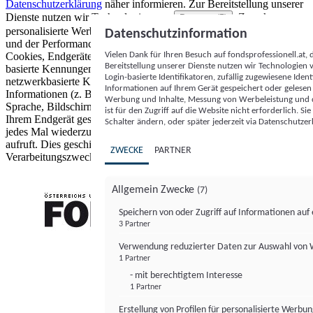
Datenschutzerklärung
näher informieren.
Zur Bereitstellung unserer
Dienste nutzen wir Technologien von
. Zwecke:
Partnern (5)
personalisierte Werbung und Inhalte, Messung von Werbeleistung
Datenschutzinformation
und der Performance von Inhalten sowie Zielgruppenforschung.
Vielen Dank für Ihren Besuch auf fondsprofessionell.at
Cookies, Endgeräte- oder ähnliche Online-Kennungen (z. B. login-
Bereitstellung unserer Dienste nutzen wir Technologien
basierte Kennungen, zufällig generierte Kennungen,
Login-basierte Identifikatoren, zufällig zugewiesene Id
netzwerkbasierte Kennungen) können zusammen mit anderen
Informationen auf Ihrem Gerät gespeichert oder gelese
Informationen (z. B. Browsertyp und Browserinformationen,
Werbung und Inhalte, Messung von Werbeleistung und d
Sprache, Bildschirmgröße, unterstützte Technologien usw.) auf
ist für den Zugriff auf die Website nicht erforderlich. S
Ihrem Endgerät gespeichert oder von dort ausgelesen werden, um es
Schalter ändern, oder später jederzeit via Datenschutzer
jedes Mal wiederzuerkennen, wenn es eine App oder einer Webseite
aufruft. Dies geschieht für einen oder mehrere der hier aufgeführten
ZWECKE
PARTNER
Verarbeitungszwecke.
Allgemein Zwecke
(7)
Speichern von oder Zugriff auf Informationen au
3 Partner
FONDS professionell
Verwendung reduzierter Daten zur Auswahl von
1 Partner
- mit berechtigtem Interesse
1 Partner
Erstellung von Profilen für personalisierte Werbu