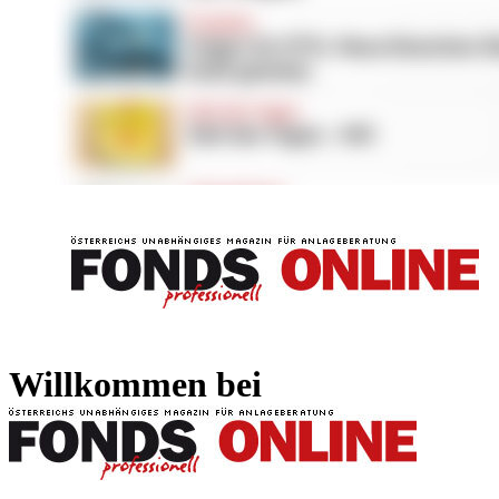
FONDS professionell
FONDS professi
Willkommen bei