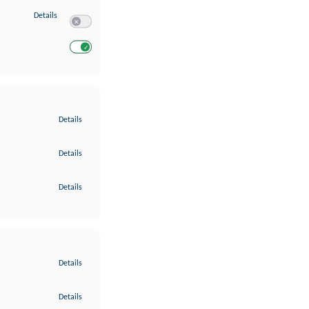
zu Entwicklung und Verbesserung der Angebote
Details
Switch zum Einwilligen bzw. Ablehnen des Dienstes Entwickl
Switch zum Einwilligen bzw. Ablehnen des Dienstes Entwicklu
zu Gewährleistung der Sicherheit, Verhinderung und Aufdeckung v
Details
zu Bereitstellung und Anzeige von Werbung und Inhalten
Details
zu Ihre Entscheidungen zum Datenschutz speichern und übermittel
Details
zu Abgleichung und Kombination von Daten aus unterschiedlichen 
Details
zu Verknüpfung verschiedener Endgeräte
Details