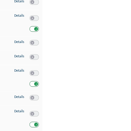
zu Speichern von oder Zugriff auf Informationen auf einem Endgerät
Details
Switch zum Einwilligen bzw. Ablehnen des Dienstes Speichern 
zu Verwendung reduzierter Daten zur Auswahl von Werbeanzeigen
Details
Switch zum Einwilligen bzw. Ablehnen des Dienstes Verwend
Switch zum Einwilligen bzw. Ablehnen des Dienstes Verwendu
zu Erstellung von Profilen für personalisierte Werbung
Details
Switch zum Einwilligen bzw. Ablehnen des Dienstes Erstellung 
zu Verwendung von Profilen zur Auswahl personalisierter Werbung
Details
Switch zum Einwilligen bzw. Ablehnen des Dienstes Verwendun
zu Messung der Werbeleistung
Details
Switch zum Einwilligen bzw. Ablehnen des Dienstes Messung 
Switch zum Einwilligen bzw. Ablehnen des Dienstes Messung d
zu Messung der Performance von Inhalten
Details
Switch zum Einwilligen bzw. Ablehnen des Dienstes Messung 
zu Analyse von Zielgruppen durch Statistiken oder Kombinationen von Dat
Details
Switch zum Einwilligen bzw. Ablehnen des Dienstes Analyse v
Switch zum Einwilligen bzw. Ablehnen des Dienstes Analyse v