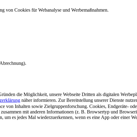
ndung von Cookies für Webanalyse und Werbemaßnahmen.
e Abrechnung).
ünden die Möglichkeit, unsere Webseite Dritten als digitalen Werbeplat
zerklärung
näher informieren.
Zur Bereitstellung unserer Dienste nutz
e von Inhalten sowie Zielgruppenforschung. Cookies, Endgeräte- ode
 zusammen mit anderen Informationen (z. B. Browsertyp und Browserin
n, um es jedes Mal wiederzuerkennen, wenn es eine App oder einer Webs