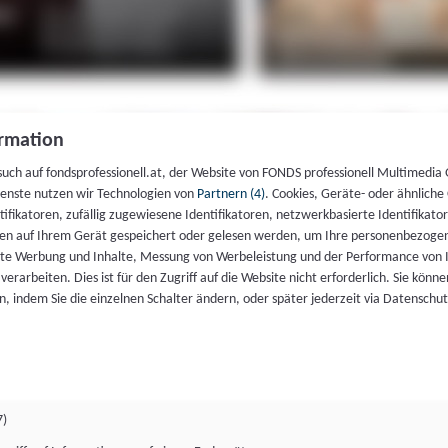
rmation
such auf fondsprofessionell.at, der Website von FONDS professionell Multimedia
ienste nutzen wir Technologien von
Partnern (4)
. Cookies, Geräte- oder ähnliche
entifikatoren, zufällig zugewiesene Identifikatoren, netzwerkbasierte Identifik
en auf Ihrem Gerät gespeichert oder gelesen werden, um Ihre personenbezogen
rte Werbung und Inhalte, Messung von Werbeleistung und der Performance von 
erarbeiten. Dies ist für den Zugriff auf die Website nicht erforderlich. Sie können
, indem Sie die einzelnen Schalter ändern, oder später jederzeit via Datenschu
7)