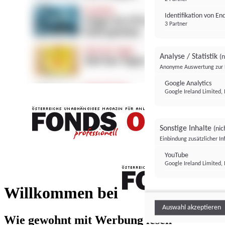
Identifikation von E
3 Partner
Analyse / Statistik
(n
Anonyme Auswertung zur 
Google Analytics
Google Ireland Limited, 
Sonstige Inhalte
(nic
Einbindung zusätzlicher I
FONDS professionell
YouTube
Google Ireland Limited, 
FONDS profess
Willkommen bei
Auswahl akzeptieren
Wie gewohnt mit Werbung lesen