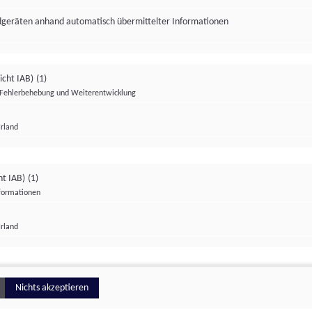
ndgeräten anhand automatisch übermittelter Informationen
icht IAB)
(1)
Fehlerbehebung und Weiterentwicklung
Irland
Impressum
Datenschutzerklärung
Datenschutzeinstellungen
ht IAB)
(1)
nformationen
Irland
ionell
Nichts akzeptieren