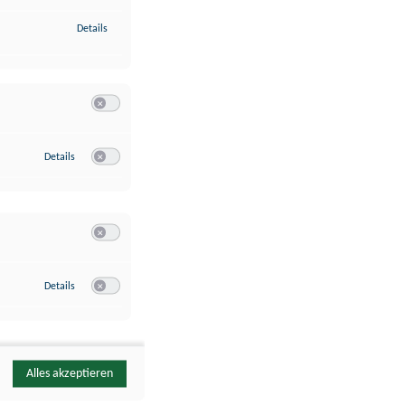
zu Identifikation von Endgeräten anhand automatisch übermittelte
Details
Switch zum Einwilligen bzw. Ablehnen der Kategorie Analyse / 
zu Google Analytics
Details
Switch zum Einwilligen bzw. Ablehnen des Dienstes Google Ana
Switch zum Einwilligen bzw. Ablehnen der Kategorie Sonstige 
zu YouTube
Details
Switch zum Einwilligen bzw. Ablehnen des Dienstes YouTube
Alles akzeptieren