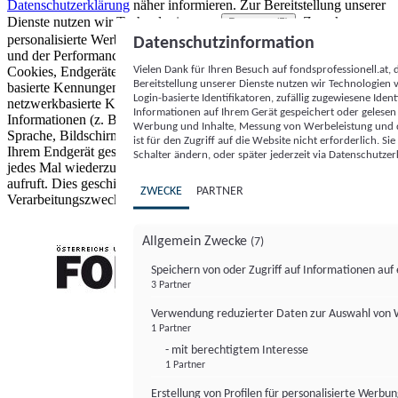
Datenschutzerklärung
näher informieren.
Zur Bereitstellung unserer
Dienste nutzen wir Technologien von
. Zwecke:
Partnern (5)
personalisierte Werbung und Inhalte, Messung von Werbeleistung
Datenschutzinformation
und der Performance von Inhalten sowie Zielgruppenforschung.
Vielen Dank für Ihren Besuch auf fondsprofessionell.at
Cookies, Endgeräte- oder ähnliche Online-Kennungen (z. B. login-
Bereitstellung unserer Dienste nutzen wir Technologien
basierte Kennungen, zufällig generierte Kennungen,
Login-basierte Identifikatoren, zufällig zugewiesene Id
netzwerkbasierte Kennungen) können zusammen mit anderen
Informationen auf Ihrem Gerät gespeichert oder gelese
Informationen (z. B. Browsertyp und Browserinformationen,
Werbung und Inhalte, Messung von Werbeleistung und d
Sprache, Bildschirmgröße, unterstützte Technologien usw.) auf
ist für den Zugriff auf die Website nicht erforderlich. S
Ihrem Endgerät gespeichert oder von dort ausgelesen werden, um es
Schalter ändern, oder später jederzeit via Datenschutzer
jedes Mal wiederzuerkennen, wenn es eine App oder einer Webseite
aufruft. Dies geschieht für einen oder mehrere der hier aufgeführten
ZWECKE
PARTNER
Verarbeitungszwecke.
Allgemein Zwecke
(7)
Speichern von oder Zugriff auf Informationen au
3 Partner
FONDS professionell
Verwendung reduzierter Daten zur Auswahl von
1 Partner
- mit berechtigtem Interesse
1 Partner
Erstellung von Profilen für personalisierte Werbu