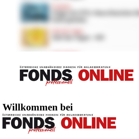
FONDS professionell
FONDS professi
Willkommen bei