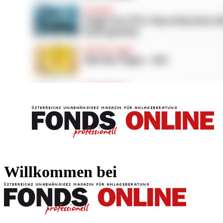
FONDS professionell
FONDS professi
Willkommen bei