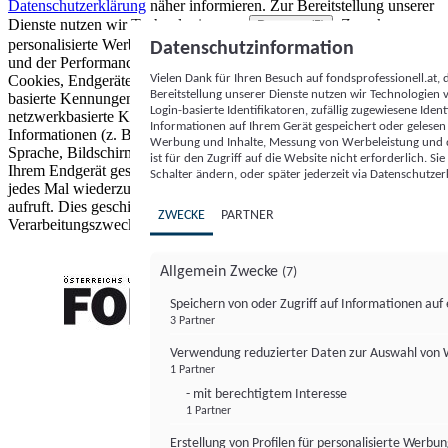
Datenschutzerklärung
näher informieren.
Zur Bereitstellung unserer
Dienste nutzen wir Technologien von
. Zwecke:
Partnern (5)
personalisierte Werbung und Inhalte, Messung von Werbeleistung
Datenschutzinformation
und der Performance von Inhalten sowie Zielgruppenforschung.
Vielen Dank für Ihren Besuch auf fondsprofessionell.at
Cookies, Endgeräte- oder ähnliche Online-Kennungen (z. B. login-
Bereitstellung unserer Dienste nutzen wir Technologien
basierte Kennungen, zufällig generierte Kennungen,
Login-basierte Identifikatoren, zufällig zugewiesene Id
netzwerkbasierte Kennungen) können zusammen mit anderen
Informationen auf Ihrem Gerät gespeichert oder gelese
Informationen (z. B. Browsertyp und Browserinformationen,
Werbung und Inhalte, Messung von Werbeleistung und d
Sprache, Bildschirmgröße, unterstützte Technologien usw.) auf
ist für den Zugriff auf die Website nicht erforderlich. S
Ihrem Endgerät gespeichert oder von dort ausgelesen werden, um es
Schalter ändern, oder später jederzeit via Datenschutzer
jedes Mal wiederzuerkennen, wenn es eine App oder einer Webseite
aufruft. Dies geschieht für einen oder mehrere der hier aufgeführten
ZWECKE
PARTNER
Verarbeitungszwecke.
Allgemein Zwecke
(7)
Speichern von oder Zugriff auf Informationen au
3 Partner
FONDS professionell
Verwendung reduzierter Daten zur Auswahl von
1 Partner
- mit berechtigtem Interesse
1 Partner
Erstellung von Profilen für personalisierte Werbu