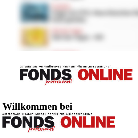
FONDS professionell
FONDS professi
Willkommen bei