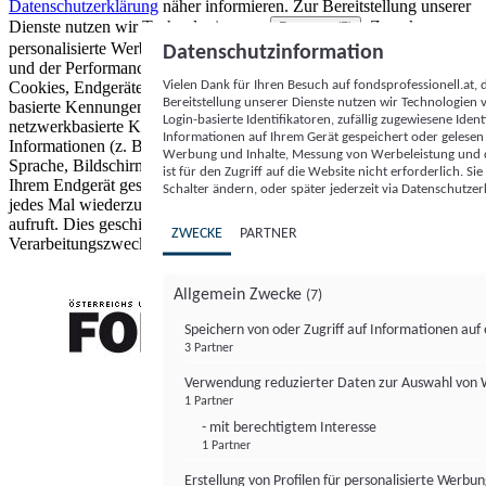
Datenschutzerklärung
näher informieren.
Zur Bereitstellung unserer
Dienste nutzen wir Technologien von
. Zwecke:
Partnern (5)
personalisierte Werbung und Inhalte, Messung von Werbeleistung
Datenschutzinformation
und der Performance von Inhalten sowie Zielgruppenforschung.
Vielen Dank für Ihren Besuch auf fondsprofessionell.at
Cookies, Endgeräte- oder ähnliche Online-Kennungen (z. B. login-
Bereitstellung unserer Dienste nutzen wir Technologien
basierte Kennungen, zufällig generierte Kennungen,
Login-basierte Identifikatoren, zufällig zugewiesene Id
netzwerkbasierte Kennungen) können zusammen mit anderen
Informationen auf Ihrem Gerät gespeichert oder gelese
Informationen (z. B. Browsertyp und Browserinformationen,
Werbung und Inhalte, Messung von Werbeleistung und d
Sprache, Bildschirmgröße, unterstützte Technologien usw.) auf
ist für den Zugriff auf die Website nicht erforderlich. S
Ihrem Endgerät gespeichert oder von dort ausgelesen werden, um es
Schalter ändern, oder später jederzeit via Datenschutzer
jedes Mal wiederzuerkennen, wenn es eine App oder einer Webseite
aufruft. Dies geschieht für einen oder mehrere der hier aufgeführten
ZWECKE
PARTNER
Verarbeitungszwecke.
Allgemein Zwecke
(7)
Speichern von oder Zugriff auf Informationen au
3 Partner
FONDS professionell
Verwendung reduzierter Daten zur Auswahl von
1 Partner
- mit berechtigtem Interesse
1 Partner
Erstellung von Profilen für personalisierte Werbu