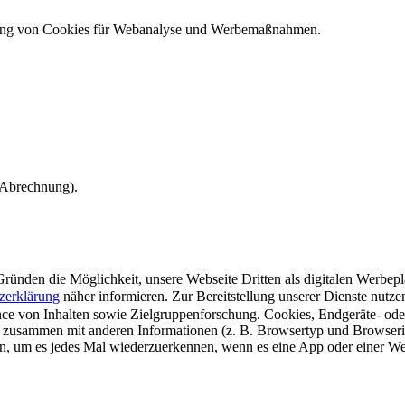
ndung von Cookies für Webanalyse und Werbemaßnahmen.
e Abrechnung).
ünden die Möglichkeit, unsere Webseite Dritten als digitalen Werbeplat
zerklärung
näher informieren.
Zur Bereitstellung unserer Dienste nutz
e von Inhalten sowie Zielgruppenforschung. Cookies, Endgeräte- ode
 zusammen mit anderen Informationen (z. B. Browsertyp und Browserin
n, um es jedes Mal wiederzuerkennen, wenn es eine App oder einer Webs