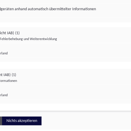
ndgeräten anhand automatisch übermittelter Informationen
icht IAB)
(1)
Fehlerbehebung und Weiterentwicklung
Irland
Impressum
Datenschutzerklärung
Datenschutzeinstellungen
ht IAB)
(1)
nformationen
Irland
ionell
Nichts akzeptieren