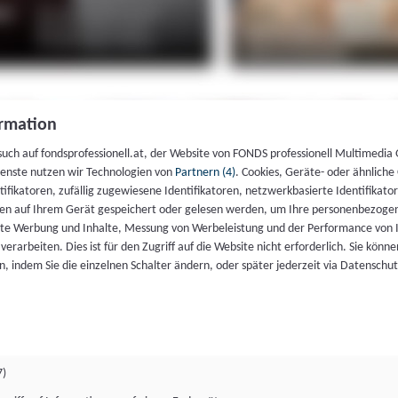
rmation
such auf fondsprofessionell.at, der Website von FONDS professionell Multimedia
ienste nutzen wir Technologien von
Partnern (4)
. Cookies, Geräte- oder ähnliche
entifikatoren, zufällig zugewiesene Identifikatoren, netzwerkbasierte Identifik
en auf Ihrem Gerät gespeichert oder gelesen werden, um Ihre personenbezogen
rte Werbung und Inhalte, Messung von Werbeleistung und der Performance von 
erarbeiten. Dies ist für den Zugriff auf die Website nicht erforderlich. Sie können
, indem Sie die einzelnen Schalter ändern, oder später jederzeit via Datenschu
7)