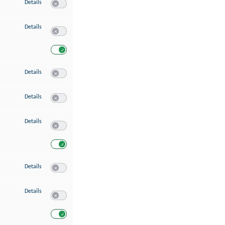
zu Speichern von oder Zugriff auf Informationen auf einem Endgerät
Details
Switch zum Einwilligen bzw. Ablehnen des Dienstes Speichern 
zu Verwendung reduzierter Daten zur Auswahl von Werbeanzeigen
Details
Switch zum Einwilligen bzw. Ablehnen des Dienstes Verwend
Switch zum Einwilligen bzw. Ablehnen des Dienstes Verwendu
zu Erstellung von Profilen für personalisierte Werbung
Details
Switch zum Einwilligen bzw. Ablehnen des Dienstes Erstellung 
zu Verwendung von Profilen zur Auswahl personalisierter Werbung
Details
Switch zum Einwilligen bzw. Ablehnen des Dienstes Verwendun
zu Messung der Werbeleistung
Details
Switch zum Einwilligen bzw. Ablehnen des Dienstes Messung 
Switch zum Einwilligen bzw. Ablehnen des Dienstes Messung d
zu Messung der Performance von Inhalten
Details
Switch zum Einwilligen bzw. Ablehnen des Dienstes Messung 
zu Analyse von Zielgruppen durch Statistiken oder Kombinationen von Dat
Details
Switch zum Einwilligen bzw. Ablehnen des Dienstes Analyse v
Switch zum Einwilligen bzw. Ablehnen des Dienstes Analyse v