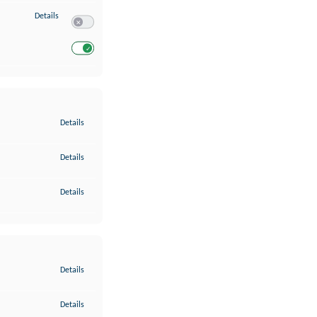
zu Entwicklung und Verbesserung der Angebote
Details
Switch zum Einwilligen bzw. Ablehnen des Dienstes Entwickl
Switch zum Einwilligen bzw. Ablehnen des Dienstes Entwicklu
zu Gewährleistung der Sicherheit, Verhinderung und Aufdeckung v
Details
zu Bereitstellung und Anzeige von Werbung und Inhalten
Details
zu Ihre Entscheidungen zum Datenschutz speichern und übermittel
Details
zu Abgleichung und Kombination von Daten aus unterschiedlichen 
Details
zu Verknüpfung verschiedener Endgeräte
Details