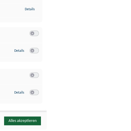
zu Identifikation von Endgeräten anhand automatisch übermittelte
Details
Switch zum Einwilligen bzw. Ablehnen der Kategorie Analyse / 
zu Google Analytics
Details
Switch zum Einwilligen bzw. Ablehnen des Dienstes Google Ana
Switch zum Einwilligen bzw. Ablehnen der Kategorie Sonstige 
zu YouTube
Details
Switch zum Einwilligen bzw. Ablehnen des Dienstes YouTube
Alles akzeptieren