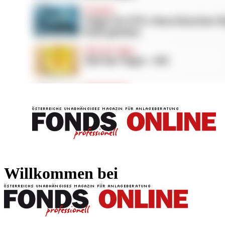
FONDS professionell
FONDS professi
Willkommen bei