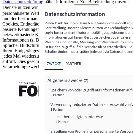
Datenschutzerklärung
näher informieren.
Zur Bereitstellung unserer
Dienste nutzen wir Technologien von
. Zwecke:
Partnern (5)
personalisierte Werbung und Inhalte, Messung von Werbeleistung
Datenschutzinformation
und der Performance von Inhalten sowie Zielgruppenforschung.
Vielen Dank für Ihren Besuch auf fondsprofessionell.at
Cookies, Endgeräte- oder ähnliche Online-Kennungen (z. B. login-
Bereitstellung unserer Dienste nutzen wir Technologien
basierte Kennungen, zufällig generierte Kennungen,
Login-basierte Identifikatoren, zufällig zugewiesene Id
netzwerkbasierte Kennungen) können zusammen mit anderen
Informationen auf Ihrem Gerät gespeichert oder gelese
Informationen (z. B. Browsertyp und Browserinformationen,
Werbung und Inhalte, Messung von Werbeleistung und d
Sprache, Bildschirmgröße, unterstützte Technologien usw.) auf
ist für den Zugriff auf die Website nicht erforderlich. S
Ihrem Endgerät gespeichert oder von dort ausgelesen werden, um es
Schalter ändern, oder später jederzeit via Datenschutzer
jedes Mal wiederzuerkennen, wenn es eine App oder einer Webseite
aufruft. Dies geschieht für einen oder mehrere der hier aufgeführten
ZWECKE
PARTNER
Verarbeitungszwecke.
Allgemein Zwecke
(7)
Speichern von oder Zugriff auf Informationen au
3 Partner
FONDS professionell
Verwendung reduzierter Daten zur Auswahl von
1 Partner
- mit berechtigtem Interesse
1 Partner
Erstellung von Profilen für personalisierte Werbu