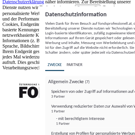
Datenschutzerklärung
näher informieren.
Zur Bereitstellung unserer
Dienste nutzen wir Technologien von
. Zwecke:
Partnern (5)
personalisierte Werbung und Inhalte, Messung von Werbeleistung
Datenschutzinformation
und der Performance von Inhalten sowie Zielgruppenforschung.
Vielen Dank für Ihren Besuch auf fondsprofessionell.at
Cookies, Endgeräte- oder ähnliche Online-Kennungen (z. B. login-
Bereitstellung unserer Dienste nutzen wir Technologien
basierte Kennungen, zufällig generierte Kennungen,
Login-basierte Identifikatoren, zufällig zugewiesene Id
netzwerkbasierte Kennungen) können zusammen mit anderen
Informationen auf Ihrem Gerät gespeichert oder gelese
Informationen (z. B. Browsertyp und Browserinformationen,
Werbung und Inhalte, Messung von Werbeleistung und d
Sprache, Bildschirmgröße, unterstützte Technologien usw.) auf
ist für den Zugriff auf die Website nicht erforderlich. S
Ihrem Endgerät gespeichert oder von dort ausgelesen werden, um es
Schalter ändern, oder später jederzeit via Datenschutzer
jedes Mal wiederzuerkennen, wenn es eine App oder einer Webseite
aufruft. Dies geschieht für einen oder mehrere der hier aufgeführten
ZWECKE
PARTNER
Verarbeitungszwecke.
Allgemein Zwecke
(7)
Speichern von oder Zugriff auf Informationen au
3 Partner
FONDS professionell
Verwendung reduzierter Daten zur Auswahl von
1 Partner
- mit berechtigtem Interesse
1 Partner
Erstellung von Profilen für personalisierte Werbu