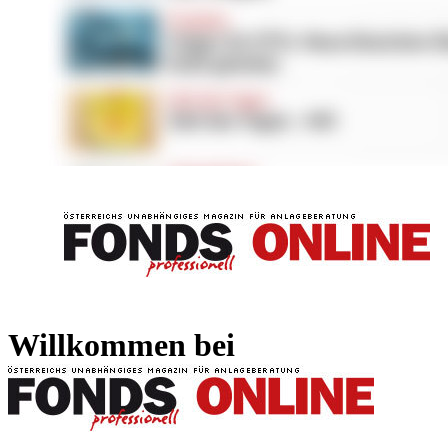
FONDS professionell
FONDS professi
Willkommen bei