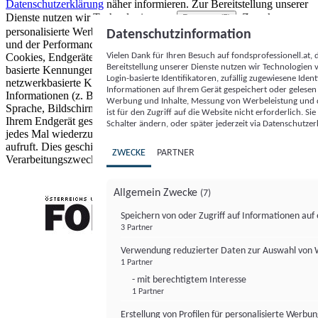
Datenschutzerklärung
näher informieren.
Zur Bereitstellung unserer
Dienste nutzen wir Technologien von
. Zwecke:
Partnern (5)
personalisierte Werbung und Inhalte, Messung von Werbeleistung
Datenschutzinformation
und der Performance von Inhalten sowie Zielgruppenforschung.
Vielen Dank für Ihren Besuch auf fondsprofessionell.at
Cookies, Endgeräte- oder ähnliche Online-Kennungen (z. B. login-
Bereitstellung unserer Dienste nutzen wir Technologien
basierte Kennungen, zufällig generierte Kennungen,
Login-basierte Identifikatoren, zufällig zugewiesene Id
netzwerkbasierte Kennungen) können zusammen mit anderen
Informationen auf Ihrem Gerät gespeichert oder gelese
Informationen (z. B. Browsertyp und Browserinformationen,
Werbung und Inhalte, Messung von Werbeleistung und d
Sprache, Bildschirmgröße, unterstützte Technologien usw.) auf
ist für den Zugriff auf die Website nicht erforderlich. S
Ihrem Endgerät gespeichert oder von dort ausgelesen werden, um es
Schalter ändern, oder später jederzeit via Datenschutzer
jedes Mal wiederzuerkennen, wenn es eine App oder einer Webseite
aufruft. Dies geschieht für einen oder mehrere der hier aufgeführten
ZWECKE
PARTNER
Verarbeitungszwecke.
Allgemein Zwecke
(7)
Speichern von oder Zugriff auf Informationen au
3 Partner
FONDS professionell
Verwendung reduzierter Daten zur Auswahl von
1 Partner
- mit berechtigtem Interesse
1 Partner
Erstellung von Profilen für personalisierte Werbu