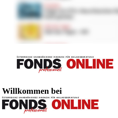
FONDS professionell
FONDS professi
Willkommen bei