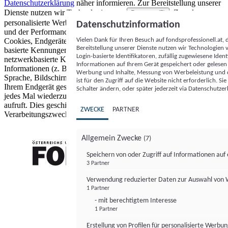
Datenschutzerklärung
näher informieren.
Zur Bereitstellung unserer
Dienste nutzen wir Technologien von
. Zwecke:
Partnern (5)
personalisierte Werbung und Inhalte, Messung von Werbeleistung
Datenschutzinformation
und der Performance von Inhalten sowie Zielgruppenforschung.
Vielen Dank für Ihren Besuch auf fondsprofessionell.at
Cookies, Endgeräte- oder ähnliche Online-Kennungen (z. B. login-
Bereitstellung unserer Dienste nutzen wir Technologien
basierte Kennungen, zufällig generierte Kennungen,
Login-basierte Identifikatoren, zufällig zugewiesene Id
netzwerkbasierte Kennungen) können zusammen mit anderen
Informationen auf Ihrem Gerät gespeichert oder gelese
Informationen (z. B. Browsertyp und Browserinformationen,
Werbung und Inhalte, Messung von Werbeleistung und d
Sprache, Bildschirmgröße, unterstützte Technologien usw.) auf
ist für den Zugriff auf die Website nicht erforderlich. S
Ihrem Endgerät gespeichert oder von dort ausgelesen werden, um es
Schalter ändern, oder später jederzeit via Datenschutzer
jedes Mal wiederzuerkennen, wenn es eine App oder einer Webseite
aufruft. Dies geschieht für einen oder mehrere der hier aufgeführten
ZWECKE
PARTNER
Verarbeitungszwecke.
Allgemein Zwecke
(7)
Speichern von oder Zugriff auf Informationen au
3 Partner
FONDS professionell
Verwendung reduzierter Daten zur Auswahl von
1 Partner
- mit berechtigtem Interesse
1 Partner
Erstellung von Profilen für personalisierte Werbu