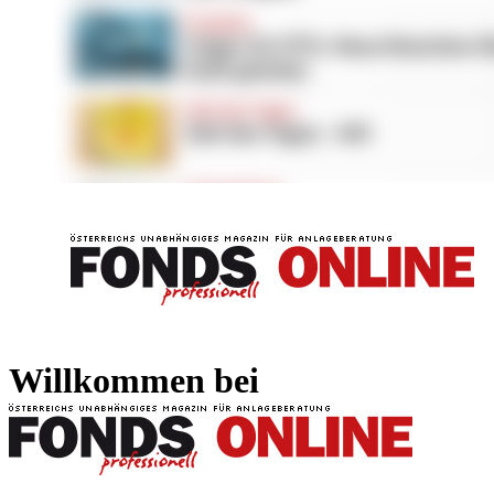
FONDS professionell
FONDS professi
Willkommen bei