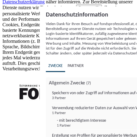
Datenschutzerklärung
näher informieren.
Zur Bereitstellung unserer
Dienste nutzen wir Technologien von
. Zwecke:
Partnern (5)
personalisierte Werbung und Inhalte, Messung von Werbeleistung
Datenschutzinformation
und der Performance von Inhalten sowie Zielgruppenforschung.
Vielen Dank für Ihren Besuch auf fondsprofessionell.at
Cookies, Endgeräte- oder ähnliche Online-Kennungen (z. B. login-
Bereitstellung unserer Dienste nutzen wir Technologien
basierte Kennungen, zufällig generierte Kennungen,
Login-basierte Identifikatoren, zufällig zugewiesene Id
netzwerkbasierte Kennungen) können zusammen mit anderen
Informationen auf Ihrem Gerät gespeichert oder gelese
Informationen (z. B. Browsertyp und Browserinformationen,
Werbung und Inhalte, Messung von Werbeleistung und d
Sprache, Bildschirmgröße, unterstützte Technologien usw.) auf
ist für den Zugriff auf die Website nicht erforderlich. S
Ihrem Endgerät gespeichert oder von dort ausgelesen werden, um es
Schalter ändern, oder später jederzeit via Datenschutzer
jedes Mal wiederzuerkennen, wenn es eine App oder einer Webseite
aufruft. Dies geschieht für einen oder mehrere der hier aufgeführten
ZWECKE
PARTNER
Verarbeitungszwecke.
Allgemein Zwecke
(7)
Speichern von oder Zugriff auf Informationen au
3 Partner
FONDS professionell
Verwendung reduzierter Daten zur Auswahl von
1 Partner
- mit berechtigtem Interesse
1 Partner
Erstellung von Profilen für personalisierte Werbu