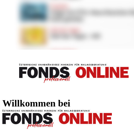
FONDS professionell
FONDS professi
Willkommen bei