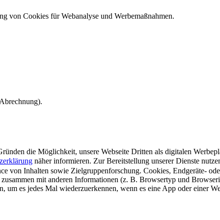
ndung von Cookies für Webanalyse und Werbemaßnahmen.
e Abrechnung).
ünden die Möglichkeit, unsere Webseite Dritten als digitalen Werbeplat
zerklärung
näher informieren.
Zur Bereitstellung unserer Dienste nutz
e von Inhalten sowie Zielgruppenforschung. Cookies, Endgeräte- ode
 zusammen mit anderen Informationen (z. B. Browsertyp und Browserin
n, um es jedes Mal wiederzuerkennen, wenn es eine App oder einer Webs