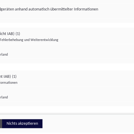
ndgeräten anhand automatisch übermittelter Informationen
icht IAB)
(1)
Fehlerbehebung und Weiterentwicklung
Irland
Impressum
Datenschutzerklärung
Datenschutzeinstellungen
ht IAB)
(1)
nformationen
Irland
ionell
Nichts akzeptieren