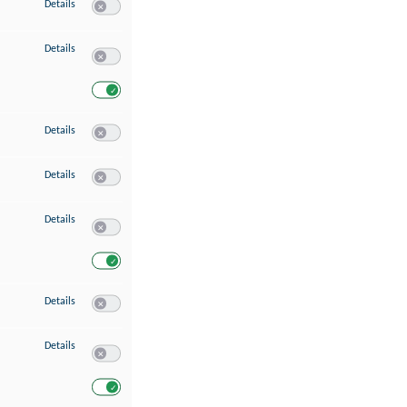
zu Speichern von oder Zugriff auf Informationen auf einem Endgerät
Details
Switch zum Einwilligen bzw. Ablehnen des Dienstes Speichern 
zu Verwendung reduzierter Daten zur Auswahl von Werbeanzeigen
Details
Switch zum Einwilligen bzw. Ablehnen des Dienstes Verwend
Switch zum Einwilligen bzw. Ablehnen des Dienstes Verwendu
zu Erstellung von Profilen für personalisierte Werbung
Details
Switch zum Einwilligen bzw. Ablehnen des Dienstes Erstellung 
zu Verwendung von Profilen zur Auswahl personalisierter Werbung
Details
Switch zum Einwilligen bzw. Ablehnen des Dienstes Verwendun
zu Messung der Werbeleistung
Details
Switch zum Einwilligen bzw. Ablehnen des Dienstes Messung 
Switch zum Einwilligen bzw. Ablehnen des Dienstes Messung d
zu Messung der Performance von Inhalten
Details
Switch zum Einwilligen bzw. Ablehnen des Dienstes Messung 
zu Analyse von Zielgruppen durch Statistiken oder Kombinationen von Dat
Details
Switch zum Einwilligen bzw. Ablehnen des Dienstes Analyse v
Switch zum Einwilligen bzw. Ablehnen des Dienstes Analyse v