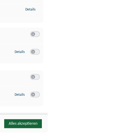
zu Identifikation von Endgeräten anhand automatisch übermittelte
Details
Switch zum Einwilligen bzw. Ablehnen der Kategorie Analyse / 
zu Google Analytics
Details
Switch zum Einwilligen bzw. Ablehnen des Dienstes Google Ana
Switch zum Einwilligen bzw. Ablehnen der Kategorie Sonstige 
zu YouTube
Details
Switch zum Einwilligen bzw. Ablehnen des Dienstes YouTube
Alles akzeptieren