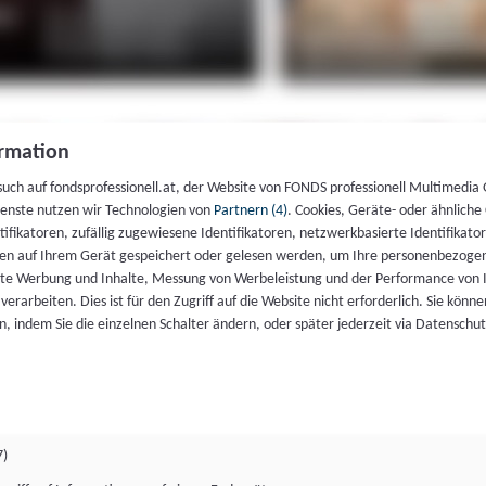
rmation
such auf fondsprofessionell.at, der Website von FONDS professionell Multimedia
ienste nutzen wir Technologien von
Partnern (4)
. Cookies, Geräte- oder ähnliche
entifikatoren, zufällig zugewiesene Identifikatoren, netzwerkbasierte Identifik
en auf Ihrem Gerät gespeichert oder gelesen werden, um Ihre personenbezogen
rte Werbung und Inhalte, Messung von Werbeleistung und der Performance von 
erarbeiten. Dies ist für den Zugriff auf die Website nicht erforderlich. Sie können
, indem Sie die einzelnen Schalter ändern, oder später jederzeit via Datenschu
7)