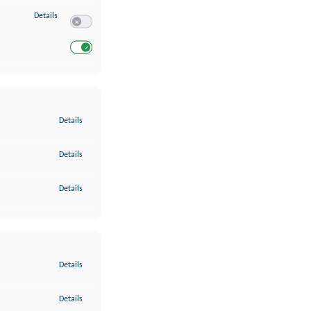
zu Entwicklung und Verbesserung der Angebote
Details
Switch zum Einwilligen bzw. Ablehnen des Dienstes Entwickl
Switch zum Einwilligen bzw. Ablehnen des Dienstes Entwicklu
zu Gewährleistung der Sicherheit, Verhinderung und Aufdeckung v
Details
zu Bereitstellung und Anzeige von Werbung und Inhalten
Details
zu Ihre Entscheidungen zum Datenschutz speichern und übermittel
Details
zu Abgleichung und Kombination von Daten aus unterschiedlichen 
Details
zu Verknüpfung verschiedener Endgeräte
Details