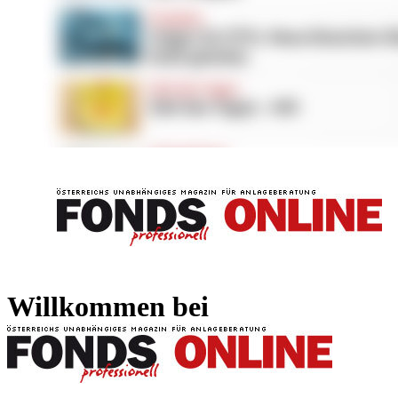
FONDS professionell
FONDS professi
Willkommen bei