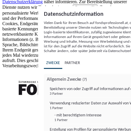
Datenschutzerklärung
näher informieren.
Zur Bereitstellung unserer
Dienste nutzen wir Technologien von
. Zwecke:
Partnern (5)
personalisierte Werbung und Inhalte, Messung von Werbeleistung
Datenschutzinformation
und der Performance von Inhalten sowie Zielgruppenforschung.
Vielen Dank für Ihren Besuch auf fondsprofessionell.at
Cookies, Endgeräte- oder ähnliche Online-Kennungen (z. B. login-
Bereitstellung unserer Dienste nutzen wir Technologien
basierte Kennungen, zufällig generierte Kennungen,
Login-basierte Identifikatoren, zufällig zugewiesene Id
netzwerkbasierte Kennungen) können zusammen mit anderen
Informationen auf Ihrem Gerät gespeichert oder gelese
Informationen (z. B. Browsertyp und Browserinformationen,
Werbung und Inhalte, Messung von Werbeleistung und d
Sprache, Bildschirmgröße, unterstützte Technologien usw.) auf
ist für den Zugriff auf die Website nicht erforderlich. S
Ihrem Endgerät gespeichert oder von dort ausgelesen werden, um es
Schalter ändern, oder später jederzeit via Datenschutzer
jedes Mal wiederzuerkennen, wenn es eine App oder einer Webseite
aufruft. Dies geschieht für einen oder mehrere der hier aufgeführten
ZWECKE
PARTNER
Verarbeitungszwecke.
Allgemein Zwecke
(7)
Speichern von oder Zugriff auf Informationen au
3 Partner
FONDS professionell
Verwendung reduzierter Daten zur Auswahl von
1 Partner
- mit berechtigtem Interesse
1 Partner
Erstellung von Profilen für personalisierte Werbu