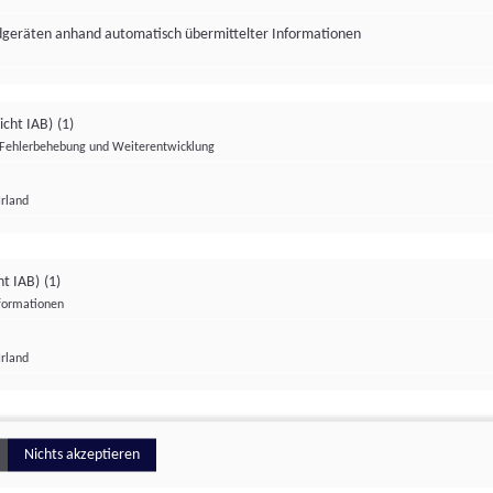
ndgeräten anhand automatisch übermittelter Informationen
icht IAB)
(1)
Fehlerbehebung und Weiterentwicklung
Irland
Impressum
Datenschutzerklärung
Datenschutzeinstellungen
ht IAB)
(1)
nformationen
Irland
ionell
Nichts akzeptieren