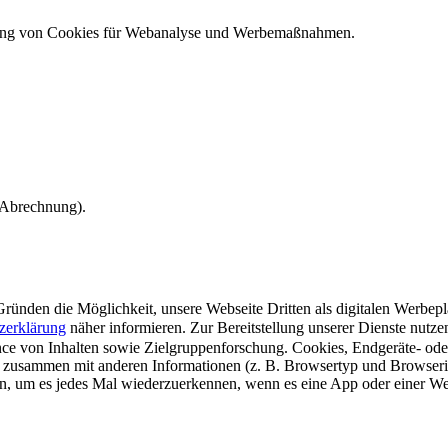
ndung von Cookies für Webanalyse und Werbemaßnahmen.
e Abrechnung).
ünden die Möglichkeit, unsere Webseite Dritten als digitalen Werbeplat
zerklärung
näher informieren.
Zur Bereitstellung unserer Dienste nutz
e von Inhalten sowie Zielgruppenforschung. Cookies, Endgeräte- ode
 zusammen mit anderen Informationen (z. B. Browsertyp und Browserin
n, um es jedes Mal wiederzuerkennen, wenn es eine App oder einer Webs