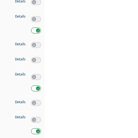
zu Speichern von oder Zugriff auf Informationen auf einem Endgerät
Details
Switch zum Einwilligen bzw. Ablehnen des Dienstes Speichern 
zu Verwendung reduzierter Daten zur Auswahl von Werbeanzeigen
Details
Switch zum Einwilligen bzw. Ablehnen des Dienstes Verwend
Switch zum Einwilligen bzw. Ablehnen des Dienstes Verwendu
zu Erstellung von Profilen für personalisierte Werbung
Details
Switch zum Einwilligen bzw. Ablehnen des Dienstes Erstellung 
zu Verwendung von Profilen zur Auswahl personalisierter Werbung
Details
Switch zum Einwilligen bzw. Ablehnen des Dienstes Verwendun
zu Messung der Werbeleistung
Details
Switch zum Einwilligen bzw. Ablehnen des Dienstes Messung 
Switch zum Einwilligen bzw. Ablehnen des Dienstes Messung d
zu Messung der Performance von Inhalten
Details
Switch zum Einwilligen bzw. Ablehnen des Dienstes Messung 
zu Analyse von Zielgruppen durch Statistiken oder Kombinationen von Dat
Details
Switch zum Einwilligen bzw. Ablehnen des Dienstes Analyse v
Switch zum Einwilligen bzw. Ablehnen des Dienstes Analyse v