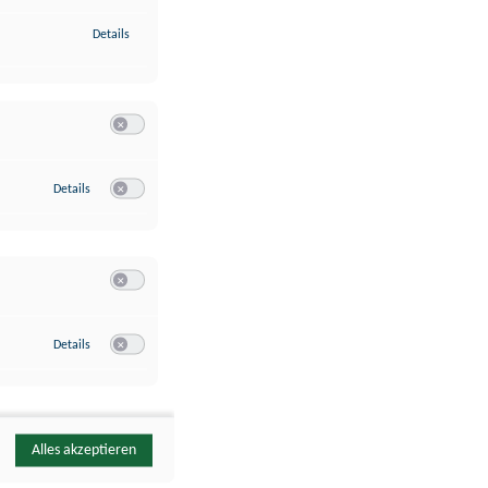
zu Identifikation von Endgeräten anhand automatisch übermittelte
Details
Switch zum Einwilligen bzw. Ablehnen der Kategorie Analyse / 
zu Google Analytics
Details
Switch zum Einwilligen bzw. Ablehnen des Dienstes Google Ana
Switch zum Einwilligen bzw. Ablehnen der Kategorie Sonstige 
zu YouTube
Details
Switch zum Einwilligen bzw. Ablehnen des Dienstes YouTube
Alles akzeptieren