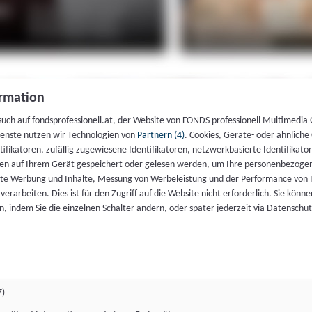
rmation
such auf fondsprofessionell.at, der Website von FONDS professionell Multimedia
ienste nutzen wir Technologien von
Partnern (4)
. Cookies, Geräte- oder ähnliche
entifikatoren, zufällig zugewiesene Identifikatoren, netzwerkbasierte Identifik
en auf Ihrem Gerät gespeichert oder gelesen werden, um Ihre personenbezogen
rte Werbung und Inhalte, Messung von Werbeleistung und der Performance von 
erarbeiten. Dies ist für den Zugriff auf die Website nicht erforderlich. Sie können
, indem Sie die einzelnen Schalter ändern, oder später jederzeit via Datenschu
7)