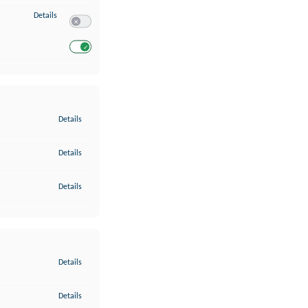
zu Entwicklung und Verbesserung der Angebote
Details
Switch zum Einwilligen bzw. Ablehnen des Dienstes Entwickl
Switch zum Einwilligen bzw. Ablehnen des Dienstes Entwicklu
zu Gewährleistung der Sicherheit, Verhinderung und Aufdeckung v
Details
zu Bereitstellung und Anzeige von Werbung und Inhalten
Details
zu Ihre Entscheidungen zum Datenschutz speichern und übermittel
Details
zu Abgleichung und Kombination von Daten aus unterschiedlichen 
Details
zu Verknüpfung verschiedener Endgeräte
Details