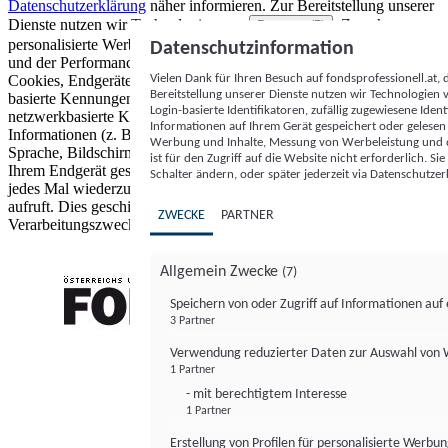
Datenschutzerklärung
näher informieren.
Zur Bereitstellung unserer
Dienste nutzen wir Technologien von
. Zwecke:
Partnern (5)
personalisierte Werbung und Inhalte, Messung von Werbeleistung
Datenschutzinformation
und der Performance von Inhalten sowie Zielgruppenforschung.
Vielen Dank für Ihren Besuch auf fondsprofessionell.at
Cookies, Endgeräte- oder ähnliche Online-Kennungen (z. B. login-
Bereitstellung unserer Dienste nutzen wir Technologien
basierte Kennungen, zufällig generierte Kennungen,
Login-basierte Identifikatoren, zufällig zugewiesene Id
netzwerkbasierte Kennungen) können zusammen mit anderen
Informationen auf Ihrem Gerät gespeichert oder gelese
Informationen (z. B. Browsertyp und Browserinformationen,
Werbung und Inhalte, Messung von Werbeleistung und d
Sprache, Bildschirmgröße, unterstützte Technologien usw.) auf
ist für den Zugriff auf die Website nicht erforderlich. S
Ihrem Endgerät gespeichert oder von dort ausgelesen werden, um es
Schalter ändern, oder später jederzeit via Datenschutzer
jedes Mal wiederzuerkennen, wenn es eine App oder einer Webseite
aufruft. Dies geschieht für einen oder mehrere der hier aufgeführten
ZWECKE
PARTNER
Verarbeitungszwecke.
Allgemein Zwecke
(7)
Speichern von oder Zugriff auf Informationen au
3 Partner
FONDS professionell
Verwendung reduzierter Daten zur Auswahl von
1 Partner
- mit berechtigtem Interesse
1 Partner
Erstellung von Profilen für personalisierte Werbu