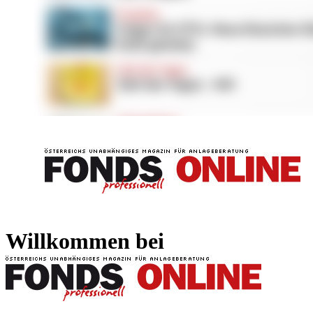
FONDS professionell
FONDS professi
Willkommen bei