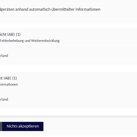
ndgeräten anhand automatisch übermittelter Informationen
icht IAB)
(1)
Fehlerbehebung und Weiterentwicklung
Irland
Impressum
Datenschutzerklärung
Datenschutzeinstellungen
ht IAB)
(1)
nformationen
Irland
ionell
Nichts akzeptieren