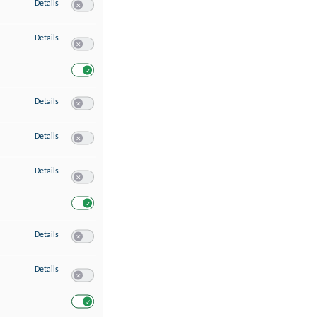
zu Speichern von oder Zugriff auf Informationen auf einem Endgerät
Details
Switch zum Einwilligen bzw. Ablehnen des Dienstes Speichern 
zu Verwendung reduzierter Daten zur Auswahl von Werbeanzeigen
Details
Switch zum Einwilligen bzw. Ablehnen des Dienstes Verwend
Switch zum Einwilligen bzw. Ablehnen des Dienstes Verwendu
zu Erstellung von Profilen für personalisierte Werbung
Details
Switch zum Einwilligen bzw. Ablehnen des Dienstes Erstellung 
zu Verwendung von Profilen zur Auswahl personalisierter Werbung
Details
Switch zum Einwilligen bzw. Ablehnen des Dienstes Verwendun
zu Messung der Werbeleistung
Details
Switch zum Einwilligen bzw. Ablehnen des Dienstes Messung 
Switch zum Einwilligen bzw. Ablehnen des Dienstes Messung d
zu Messung der Performance von Inhalten
Details
Switch zum Einwilligen bzw. Ablehnen des Dienstes Messung 
zu Analyse von Zielgruppen durch Statistiken oder Kombinationen von Dat
Details
Switch zum Einwilligen bzw. Ablehnen des Dienstes Analyse v
Switch zum Einwilligen bzw. Ablehnen des Dienstes Analyse v