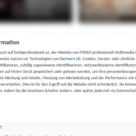
rmation
such auf fondsprofessionell.at, der Website von FONDS professionell Multimedia
ienste nutzen wir Technologien von
Partnern (4)
. Cookies, Geräte- oder ähnliche
entifikatoren, zufällig zugewiesene Identifikatoren, netzwerkbasierte Identifik
en auf Ihrem Gerät gespeichert oder gelesen werden, um Ihre personenbezogen
rte Werbung und Inhalte, Messung von Werbeleistung und der Performance von 
erarbeiten. Dies ist für den Zugriff auf die Website nicht erforderlich. Sie können
, indem Sie die einzelnen Schalter ändern, oder später jederzeit via Datenschu
7)