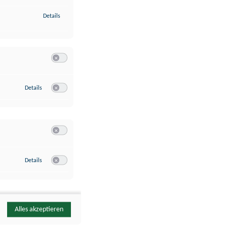
zu Identifikation von Endgeräten anhand automatisch übermittelte
Details
Switch zum Einwilligen bzw. Ablehnen der Kategorie Analyse / 
zu Google Analytics
Details
Switch zum Einwilligen bzw. Ablehnen des Dienstes Google Ana
Switch zum Einwilligen bzw. Ablehnen der Kategorie Sonstige 
zu YouTube
Details
Switch zum Einwilligen bzw. Ablehnen des Dienstes YouTube
Alles akzeptieren