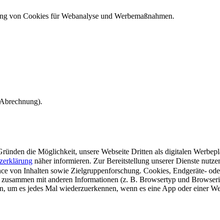
ndung von Cookies für Webanalyse und Werbemaßnahmen.
e Abrechnung).
ünden die Möglichkeit, unsere Webseite Dritten als digitalen Werbeplat
zerklärung
näher informieren.
Zur Bereitstellung unserer Dienste nutz
e von Inhalten sowie Zielgruppenforschung. Cookies, Endgeräte- ode
 zusammen mit anderen Informationen (z. B. Browsertyp und Browserin
n, um es jedes Mal wiederzuerkennen, wenn es eine App oder einer Webs