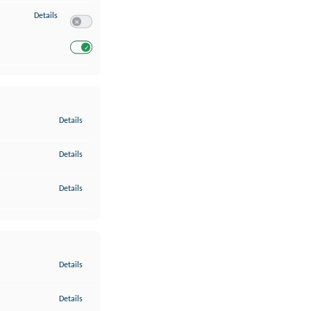
zu Entwicklung und Verbesserung der Angebote
Details
Switch zum Einwilligen bzw. Ablehnen des Dienstes Entwickl
Switch zum Einwilligen bzw. Ablehnen des Dienstes Entwicklu
zu Gewährleistung der Sicherheit, Verhinderung und Aufdeckung v
Details
zu Bereitstellung und Anzeige von Werbung und Inhalten
Details
zu Ihre Entscheidungen zum Datenschutz speichern und übermittel
Details
zu Abgleichung und Kombination von Daten aus unterschiedlichen 
Details
zu Verknüpfung verschiedener Endgeräte
Details