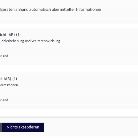
ndgeräten anhand automatisch übermittelter Informationen
icht IAB)
(1)
Fehlerbehebung und Weiterentwicklung
Irland
Impressum
Datenschutzerklärung
Datenschutzeinstellungen
ht IAB)
(1)
nformationen
Irland
ionell
Nichts akzeptieren