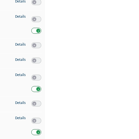
zu Speichern von oder Zugriff auf Informationen auf einem Endgerät
Details
Switch zum Einwilligen bzw. Ablehnen des Dienstes Speichern 
zu Verwendung reduzierter Daten zur Auswahl von Werbeanzeigen
Details
Switch zum Einwilligen bzw. Ablehnen des Dienstes Verwend
Switch zum Einwilligen bzw. Ablehnen des Dienstes Verwendu
zu Erstellung von Profilen für personalisierte Werbung
Details
Switch zum Einwilligen bzw. Ablehnen des Dienstes Erstellung 
zu Verwendung von Profilen zur Auswahl personalisierter Werbung
Details
Switch zum Einwilligen bzw. Ablehnen des Dienstes Verwendun
zu Messung der Werbeleistung
Details
Switch zum Einwilligen bzw. Ablehnen des Dienstes Messung 
Switch zum Einwilligen bzw. Ablehnen des Dienstes Messung d
zu Messung der Performance von Inhalten
Details
Switch zum Einwilligen bzw. Ablehnen des Dienstes Messung 
zu Analyse von Zielgruppen durch Statistiken oder Kombinationen von Dat
Details
Switch zum Einwilligen bzw. Ablehnen des Dienstes Analyse v
Switch zum Einwilligen bzw. Ablehnen des Dienstes Analyse v