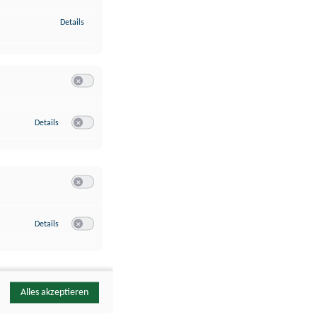
zu Identifikation von Endgeräten anhand automatisch übermittelte
Details
Switch zum Einwilligen bzw. Ablehnen der Kategorie Analyse / 
zu Google Analytics
Details
Switch zum Einwilligen bzw. Ablehnen des Dienstes Google Ana
Switch zum Einwilligen bzw. Ablehnen der Kategorie Sonstige 
zu YouTube
Details
Switch zum Einwilligen bzw. Ablehnen des Dienstes YouTube
Alles akzeptieren