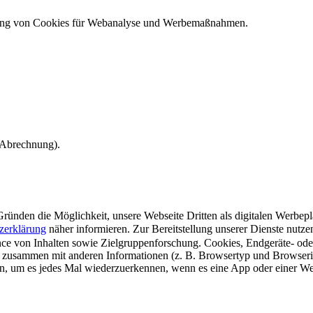
ndung von Cookies für Webanalyse und Werbemaßnahmen.
e Abrechnung).
ünden die Möglichkeit, unsere Webseite Dritten als digitalen Werbeplat
zerklärung
näher informieren.
Zur Bereitstellung unserer Dienste nutz
e von Inhalten sowie Zielgruppenforschung. Cookies, Endgeräte- ode
 zusammen mit anderen Informationen (z. B. Browsertyp und Browserin
n, um es jedes Mal wiederzuerkennen, wenn es eine App oder einer Webs