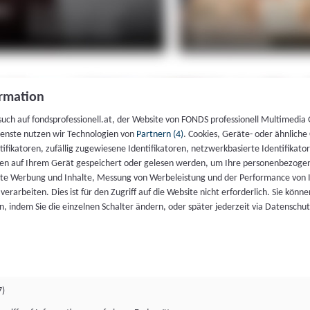
rmation
such auf fondsprofessionell.at, der Website von FONDS professionell Multimedia
ienste nutzen wir Technologien von
Partnern (4)
. Cookies, Geräte- oder ähnliche
entifikatoren, zufällig zugewiesene Identifikatoren, netzwerkbasierte Identifik
en auf Ihrem Gerät gespeichert oder gelesen werden, um Ihre personenbezogen
rte Werbung und Inhalte, Messung von Werbeleistung und der Performance von 
erarbeiten. Dies ist für den Zugriff auf die Website nicht erforderlich. Sie können
, indem Sie die einzelnen Schalter ändern, oder später jederzeit via Datenschu
7)