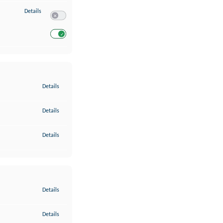
zu Entwicklung und Verbesserung der Angebote
Details
Switch zum Einwilligen bzw. Ablehnen des Dienstes Entwickl
Switch zum Einwilligen bzw. Ablehnen des Dienstes Entwicklu
zu Gewährleistung der Sicherheit, Verhinderung und Aufdeckung v
Details
zu Bereitstellung und Anzeige von Werbung und Inhalten
Details
zu Ihre Entscheidungen zum Datenschutz speichern und übermittel
Details
zu Abgleichung und Kombination von Daten aus unterschiedlichen 
Details
zu Verknüpfung verschiedener Endgeräte
Details