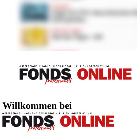
FONDS professionell
FONDS professi
Willkommen bei