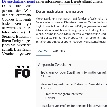
Datenschutzerklärung
näher informieren.
Zur Bereitstellung unserer
Dienste nutzen wir Technologien von
. Zwecke:
Partnern (5)
personalisierte Werbung und Inhalte, Messung von Werbeleistung
Datenschutzinformation
und der Performance von Inhalten sowie Zielgruppenforschung.
Vielen Dank für Ihren Besuch auf fondsprofessionell.at
Cookies, Endgeräte- oder ähnliche Online-Kennungen (z. B. login-
Bereitstellung unserer Dienste nutzen wir Technologien
basierte Kennungen, zufällig generierte Kennungen,
Login-basierte Identifikatoren, zufällig zugewiesene Id
netzwerkbasierte Kennungen) können zusammen mit anderen
Informationen auf Ihrem Gerät gespeichert oder gelese
Informationen (z. B. Browsertyp und Browserinformationen,
Werbung und Inhalte, Messung von Werbeleistung und d
Sprache, Bildschirmgröße, unterstützte Technologien usw.) auf
ist für den Zugriff auf die Website nicht erforderlich. S
Ihrem Endgerät gespeichert oder von dort ausgelesen werden, um es
Schalter ändern, oder später jederzeit via Datenschutzer
jedes Mal wiederzuerkennen, wenn es eine App oder einer Webseite
aufruft. Dies geschieht für einen oder mehrere der hier aufgeführten
ZWECKE
PARTNER
Verarbeitungszwecke.
Allgemein Zwecke
(7)
Speichern von oder Zugriff auf Informationen au
3 Partner
FONDS professionell
Verwendung reduzierter Daten zur Auswahl von
1 Partner
- mit berechtigtem Interesse
1 Partner
Erstellung von Profilen für personalisierte Werbu