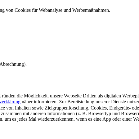
ndung von Cookies für Webanalyse und Werbemaßnahmen.
e Abrechnung).
ünden die Möglichkeit, unsere Webseite Dritten als digitalen Werbeplat
zerklärung
näher informieren.
Zur Bereitstellung unserer Dienste nutz
e von Inhalten sowie Zielgruppenforschung. Cookies, Endgeräte- ode
 zusammen mit anderen Informationen (z. B. Browsertyp und Browserin
n, um es jedes Mal wiederzuerkennen, wenn es eine App oder einer Webs