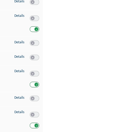
zu Speichern von oder Zugriff auf Informationen auf einem Endgerät
Details
Switch zum Einwilligen bzw. Ablehnen des Dienstes Speichern 
zu Verwendung reduzierter Daten zur Auswahl von Werbeanzeigen
Details
Switch zum Einwilligen bzw. Ablehnen des Dienstes Verwend
Switch zum Einwilligen bzw. Ablehnen des Dienstes Verwendu
zu Erstellung von Profilen für personalisierte Werbung
Details
Switch zum Einwilligen bzw. Ablehnen des Dienstes Erstellung 
zu Verwendung von Profilen zur Auswahl personalisierter Werbung
Details
Switch zum Einwilligen bzw. Ablehnen des Dienstes Verwendun
zu Messung der Werbeleistung
Details
Switch zum Einwilligen bzw. Ablehnen des Dienstes Messung 
Switch zum Einwilligen bzw. Ablehnen des Dienstes Messung d
zu Messung der Performance von Inhalten
Details
Switch zum Einwilligen bzw. Ablehnen des Dienstes Messung 
zu Analyse von Zielgruppen durch Statistiken oder Kombinationen von Dat
Details
Switch zum Einwilligen bzw. Ablehnen des Dienstes Analyse v
Switch zum Einwilligen bzw. Ablehnen des Dienstes Analyse v