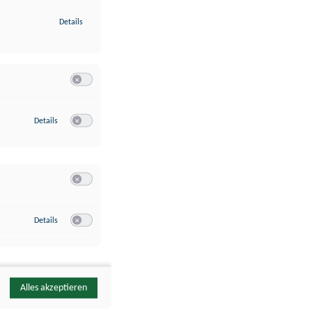
zu Identifikation von Endgeräten anhand automatisch übermittelte
Details
Switch zum Einwilligen bzw. Ablehnen der Kategorie Analyse / 
zu Google Analytics
Details
Switch zum Einwilligen bzw. Ablehnen des Dienstes Google Ana
Switch zum Einwilligen bzw. Ablehnen der Kategorie Sonstige 
zu YouTube
Details
Switch zum Einwilligen bzw. Ablehnen des Dienstes YouTube
Alles akzeptieren