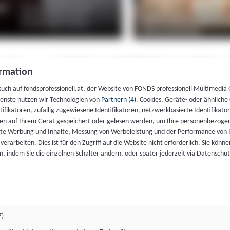
rmation
such auf fondsprofessionell.at, der Website von FONDS professionell Multimedia
ienste nutzen wir Technologien von
Partnern (4)
. Cookies, Geräte- oder ähnliche
entifikatoren, zufällig zugewiesene Identifikatoren, netzwerkbasierte Identifik
en auf Ihrem Gerät gespeichert oder gelesen werden, um Ihre personenbezogen
rte Werbung und Inhalte, Messung von Werbeleistung und der Performance von 
erarbeiten. Dies ist für den Zugriff auf die Website nicht erforderlich. Sie können
, indem Sie die einzelnen Schalter ändern, oder später jederzeit via Datenschu
7)