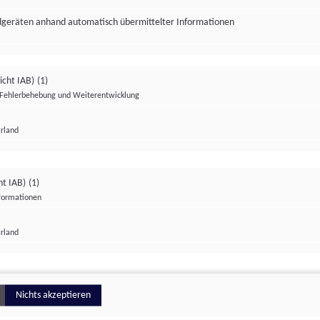
ndgeräten anhand automatisch übermittelter Informationen
icht IAB)
(1)
Fehlerbehebung und Weiterentwicklung
Irland
Impressum
Datenschutzerklärung
Datenschutzeinstellungen
ht IAB)
(1)
nformationen
Irland
ionell
Nichts akzeptieren