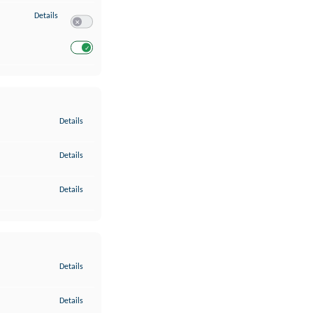
zu Entwicklung und Verbesserung der Angebote
Details
Switch zum Einwilligen bzw. Ablehnen des Dienstes Entwickl
Switch zum Einwilligen bzw. Ablehnen des Dienstes Entwicklu
zu Gewährleistung der Sicherheit, Verhinderung und Aufdeckung v
Details
zu Bereitstellung und Anzeige von Werbung und Inhalten
Details
zu Ihre Entscheidungen zum Datenschutz speichern und übermittel
Details
zu Abgleichung und Kombination von Daten aus unterschiedlichen 
Details
zu Verknüpfung verschiedener Endgeräte
Details