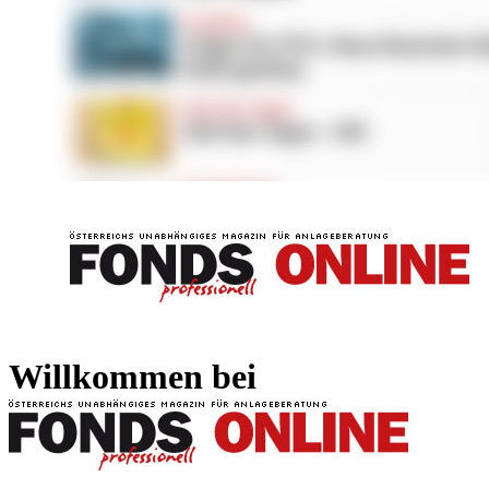
FONDS professionell
FONDS professi
Willkommen bei