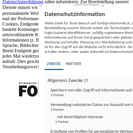
Datenschutzerklärung
näher informieren.
Zur Bereitstellung unserer
Dienste nutzen wir Technologien von
. Zwecke:
Partnern (5)
personalisierte Werbung und Inhalte, Messung von Werbeleistung
Datenschutzinformation
und der Performance von Inhalten sowie Zielgruppenforschung.
Vielen Dank für Ihren Besuch auf fondsprofessionell.at
Cookies, Endgeräte- oder ähnliche Online-Kennungen (z. B. login-
Bereitstellung unserer Dienste nutzen wir Technologien
basierte Kennungen, zufällig generierte Kennungen,
Login-basierte Identifikatoren, zufällig zugewiesene Id
netzwerkbasierte Kennungen) können zusammen mit anderen
Informationen auf Ihrem Gerät gespeichert oder gelese
Informationen (z. B. Browsertyp und Browserinformationen,
Werbung und Inhalte, Messung von Werbeleistung und d
Sprache, Bildschirmgröße, unterstützte Technologien usw.) auf
ist für den Zugriff auf die Website nicht erforderlich. S
Ihrem Endgerät gespeichert oder von dort ausgelesen werden, um es
Schalter ändern, oder später jederzeit via Datenschutzer
jedes Mal wiederzuerkennen, wenn es eine App oder einer Webseite
aufruft. Dies geschieht für einen oder mehrere der hier aufgeführten
ZWECKE
PARTNER
Verarbeitungszwecke.
Allgemein Zwecke
(7)
Speichern von oder Zugriff auf Informationen au
3 Partner
FONDS professionell
Verwendung reduzierter Daten zur Auswahl von
1 Partner
- mit berechtigtem Interesse
1 Partner
Erstellung von Profilen für personalisierte Werbu