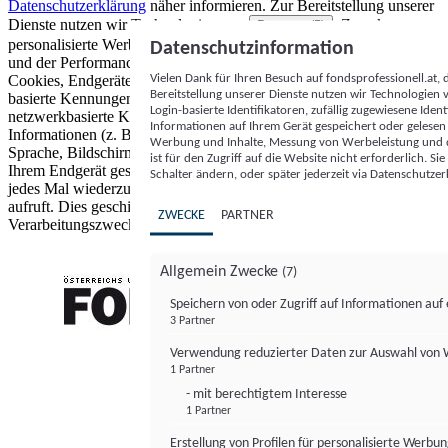
Datenschutzerklärung
näher informieren.
Zur Bereitstellung unserer
Dienste nutzen wir Technologien von
. Zwecke:
Partnern (5)
personalisierte Werbung und Inhalte, Messung von Werbeleistung
Datenschutzinformation
und der Performance von Inhalten sowie Zielgruppenforschung.
Vielen Dank für Ihren Besuch auf fondsprofessionell.at
Cookies, Endgeräte- oder ähnliche Online-Kennungen (z. B. login-
Bereitstellung unserer Dienste nutzen wir Technologien
basierte Kennungen, zufällig generierte Kennungen,
Login-basierte Identifikatoren, zufällig zugewiesene Id
netzwerkbasierte Kennungen) können zusammen mit anderen
Informationen auf Ihrem Gerät gespeichert oder gelese
Informationen (z. B. Browsertyp und Browserinformationen,
Werbung und Inhalte, Messung von Werbeleistung und d
Sprache, Bildschirmgröße, unterstützte Technologien usw.) auf
ist für den Zugriff auf die Website nicht erforderlich. S
Ihrem Endgerät gespeichert oder von dort ausgelesen werden, um es
Schalter ändern, oder später jederzeit via Datenschutzer
jedes Mal wiederzuerkennen, wenn es eine App oder einer Webseite
aufruft. Dies geschieht für einen oder mehrere der hier aufgeführten
ZWECKE
PARTNER
Verarbeitungszwecke.
Allgemein Zwecke
(7)
Speichern von oder Zugriff auf Informationen au
3 Partner
FONDS professionell
Verwendung reduzierter Daten zur Auswahl von
1 Partner
- mit berechtigtem Interesse
1 Partner
Erstellung von Profilen für personalisierte Werbu