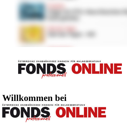
FONDS professionell
FONDS professi
Willkommen bei