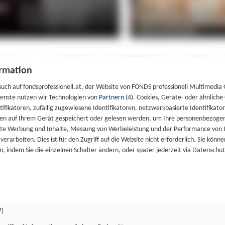
rmation
such auf fondsprofessionell.at, der Website von FONDS professionell Multimedia
ienste nutzen wir Technologien von
Partnern (4)
. Cookies, Geräte- oder ähnliche
entifikatoren, zufällig zugewiesene Identifikatoren, netzwerkbasierte Identifik
en auf Ihrem Gerät gespeichert oder gelesen werden, um Ihre personenbezogen
rte Werbung und Inhalte, Messung von Werbeleistung und der Performance von 
erarbeiten. Dies ist für den Zugriff auf die Website nicht erforderlich. Sie können
, indem Sie die einzelnen Schalter ändern, oder später jederzeit via Datenschu
7)