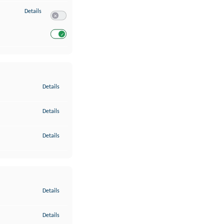
zu Entwicklung und Verbesserung der Angebote
Details
Switch zum Einwilligen bzw. Ablehnen des Dienstes Entwickl
Switch zum Einwilligen bzw. Ablehnen des Dienstes Entwicklu
zu Gewährleistung der Sicherheit, Verhinderung und Aufdeckung v
Details
zu Bereitstellung und Anzeige von Werbung und Inhalten
Details
zu Ihre Entscheidungen zum Datenschutz speichern und übermittel
Details
zu Abgleichung und Kombination von Daten aus unterschiedlichen 
Details
zu Verknüpfung verschiedener Endgeräte
Details