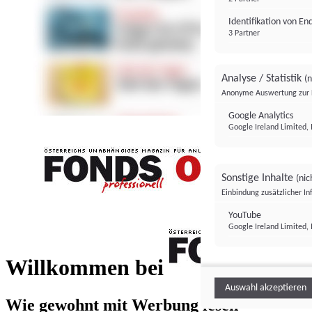
Identifikation von E
3 Partner
Analyse / Statistik
(n
Anonyme Auswertung zur 
Google Analytics
Google Ireland Limited, 
Sonstige Inhalte
(nic
Einbindung zusätzlicher I
FONDS professionell
YouTube
Google Ireland Limited, 
FONDS profess
Willkommen bei
Auswahl akzeptieren
Wie gewohnt mit Werbung lesen