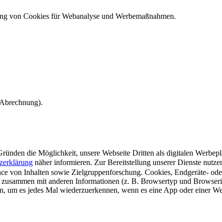
ndung von Cookies für Webanalyse und Werbemaßnahmen.
e Abrechnung).
ünden die Möglichkeit, unsere Webseite Dritten als digitalen Werbeplat
zerklärung
näher informieren.
Zur Bereitstellung unserer Dienste nutz
e von Inhalten sowie Zielgruppenforschung. Cookies, Endgeräte- ode
 zusammen mit anderen Informationen (z. B. Browsertyp und Browserin
n, um es jedes Mal wiederzuerkennen, wenn es eine App oder einer Webs