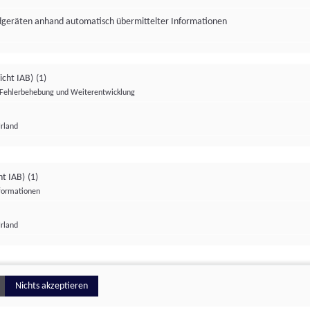
ndgeräten anhand automatisch übermittelter Informationen
icht IAB)
(1)
Fehlerbehebung und Weiterentwicklung
Irland
Impressum
Datenschutzerklärung
Datenschutzeinstellungen
ht IAB)
(1)
nformationen
Irland
ionell
Nichts akzeptieren