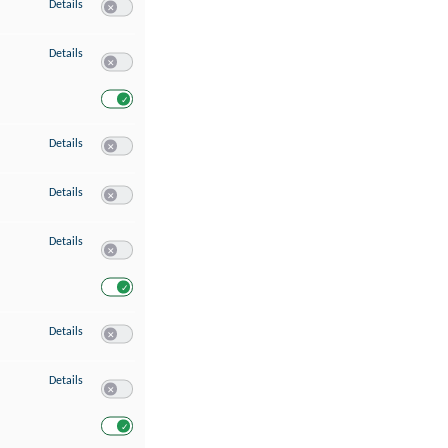
zu Speichern von oder Zugriff auf Informationen auf einem Endgerät
Details
Switch zum Einwilligen bzw. Ablehnen des Dienstes Speichern 
zu Verwendung reduzierter Daten zur Auswahl von Werbeanzeigen
Details
Switch zum Einwilligen bzw. Ablehnen des Dienstes Verwend
Switch zum Einwilligen bzw. Ablehnen des Dienstes Verwendu
zu Erstellung von Profilen für personalisierte Werbung
Details
Switch zum Einwilligen bzw. Ablehnen des Dienstes Erstellung 
zu Verwendung von Profilen zur Auswahl personalisierter Werbung
Details
Switch zum Einwilligen bzw. Ablehnen des Dienstes Verwendun
zu Messung der Werbeleistung
Details
Switch zum Einwilligen bzw. Ablehnen des Dienstes Messung 
Switch zum Einwilligen bzw. Ablehnen des Dienstes Messung d
zu Messung der Performance von Inhalten
Details
Switch zum Einwilligen bzw. Ablehnen des Dienstes Messung 
zu Analyse von Zielgruppen durch Statistiken oder Kombinationen von Dat
Details
Switch zum Einwilligen bzw. Ablehnen des Dienstes Analyse v
Switch zum Einwilligen bzw. Ablehnen des Dienstes Analyse v