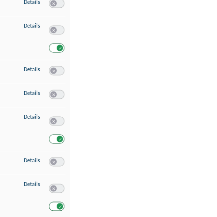
zu Speichern von oder Zugriff auf Informationen auf einem Endgerät
Details
Switch zum Einwilligen bzw. Ablehnen des Dienstes Speichern 
zu Verwendung reduzierter Daten zur Auswahl von Werbeanzeigen
Details
Switch zum Einwilligen bzw. Ablehnen des Dienstes Verwend
Switch zum Einwilligen bzw. Ablehnen des Dienstes Verwendu
zu Erstellung von Profilen für personalisierte Werbung
Details
Switch zum Einwilligen bzw. Ablehnen des Dienstes Erstellung 
zu Verwendung von Profilen zur Auswahl personalisierter Werbung
Details
Switch zum Einwilligen bzw. Ablehnen des Dienstes Verwendun
zu Messung der Werbeleistung
Details
Switch zum Einwilligen bzw. Ablehnen des Dienstes Messung 
Switch zum Einwilligen bzw. Ablehnen des Dienstes Messung d
zu Messung der Performance von Inhalten
Details
Switch zum Einwilligen bzw. Ablehnen des Dienstes Messung 
zu Analyse von Zielgruppen durch Statistiken oder Kombinationen von Dat
Details
Switch zum Einwilligen bzw. Ablehnen des Dienstes Analyse v
Switch zum Einwilligen bzw. Ablehnen des Dienstes Analyse v