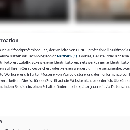
rmation
such auf fondsprofessionell.at, der Website von FONDS professionell Multimedia
ienste nutzen wir Technologien von
Partnern (4)
. Cookies, Geräte- oder ähnliche
entifikatoren, zufällig zugewiesene Identifikatoren, netzwerkbasierte Identifik
en auf Ihrem Gerät gespeichert oder gelesen werden, um Ihre personenbezogen
rte Werbung und Inhalte, Messung von Werbeleistung und der Performance von 
erarbeiten. Dies ist für den Zugriff auf die Website nicht erforderlich. Sie können
, indem Sie die einzelnen Schalter ändern, oder später jederzeit via Datenschu
7)