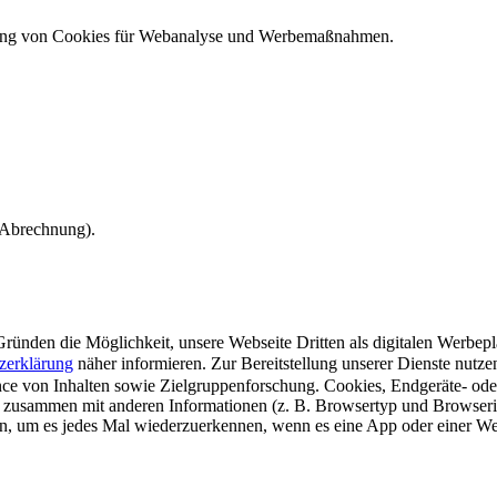
ndung von Cookies für Webanalyse und Werbemaßnahmen.
e Abrechnung).
ünden die Möglichkeit, unsere Webseite Dritten als digitalen Werbeplat
zerklärung
näher informieren.
Zur Bereitstellung unserer Dienste nutz
e von Inhalten sowie Zielgruppenforschung. Cookies, Endgeräte- ode
 zusammen mit anderen Informationen (z. B. Browsertyp und Browserin
n, um es jedes Mal wiederzuerkennen, wenn es eine App oder einer Webs