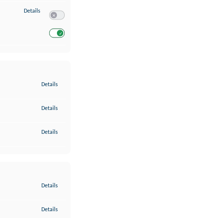
zu Entwicklung und Verbesserung der Angebote
Details
Switch zum Einwilligen bzw. Ablehnen des Dienstes Entwickl
Switch zum Einwilligen bzw. Ablehnen des Dienstes Entwicklu
zu Gewährleistung der Sicherheit, Verhinderung und Aufdeckung v
Details
zu Bereitstellung und Anzeige von Werbung und Inhalten
Details
zu Ihre Entscheidungen zum Datenschutz speichern und übermittel
Details
zu Abgleichung und Kombination von Daten aus unterschiedlichen 
Details
zu Verknüpfung verschiedener Endgeräte
Details