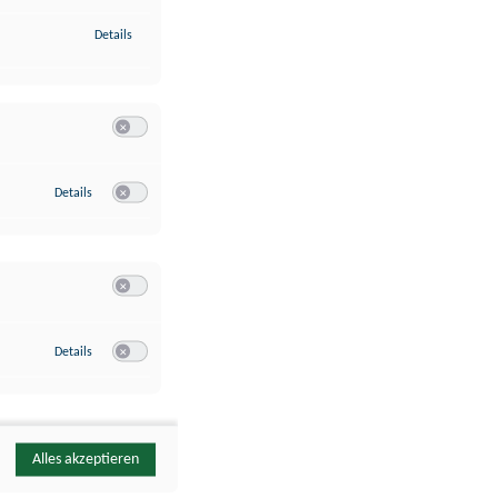
zu Identifikation von Endgeräten anhand automatisch übermittelte
Details
Switch zum Einwilligen bzw. Ablehnen der Kategorie Analyse / 
zu Google Analytics
Details
Switch zum Einwilligen bzw. Ablehnen des Dienstes Google Ana
Switch zum Einwilligen bzw. Ablehnen der Kategorie Sonstige 
zu YouTube
Details
Switch zum Einwilligen bzw. Ablehnen des Dienstes YouTube
Alles akzeptieren