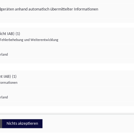
ndgeräten anhand automatisch übermittelter Informationen
icht IAB)
(1)
Fehlerbehebung und Weiterentwicklung
Irland
Impressum
Datenschutzerklärung
Datenschutzeinstellungen
ht IAB)
(1)
nformationen
Irland
ionell
Nichts akzeptieren