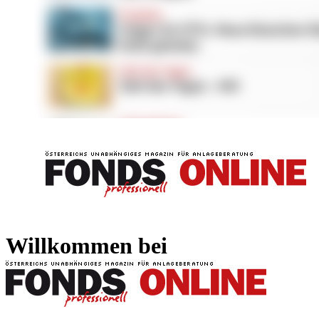
FONDS professionell
FONDS professi
Willkommen bei