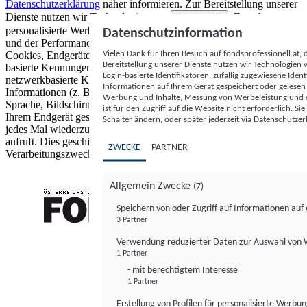
Datenschutzerklärung
näher informieren.
Zur Bereitstellung unserer
Dienste nutzen wir Technologien von
. Zwecke:
Partnern (5)
personalisierte Werbung und Inhalte, Messung von Werbeleistung
Datenschutzinformation
und der Performance von Inhalten sowie Zielgruppenforschung.
Vielen Dank für Ihren Besuch auf fondsprofessionell.at
Cookies, Endgeräte- oder ähnliche Online-Kennungen (z. B. login-
Bereitstellung unserer Dienste nutzen wir Technologien
basierte Kennungen, zufällig generierte Kennungen,
Login-basierte Identifikatoren, zufällig zugewiesene Id
netzwerkbasierte Kennungen) können zusammen mit anderen
Informationen auf Ihrem Gerät gespeichert oder gelese
Informationen (z. B. Browsertyp und Browserinformationen,
Werbung und Inhalte, Messung von Werbeleistung und d
Sprache, Bildschirmgröße, unterstützte Technologien usw.) auf
ist für den Zugriff auf die Website nicht erforderlich. S
Ihrem Endgerät gespeichert oder von dort ausgelesen werden, um es
Schalter ändern, oder später jederzeit via Datenschutzer
jedes Mal wiederzuerkennen, wenn es eine App oder einer Webseite
aufruft. Dies geschieht für einen oder mehrere der hier aufgeführten
ZWECKE
PARTNER
Verarbeitungszwecke.
Allgemein Zwecke
(7)
Speichern von oder Zugriff auf Informationen au
3 Partner
FONDS professionell
Verwendung reduzierter Daten zur Auswahl von
1 Partner
- mit berechtigtem Interesse
1 Partner
Erstellung von Profilen für personalisierte Werbu